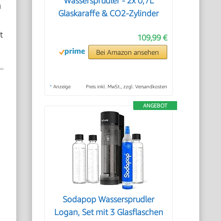
Wassersprudler - 2x 0,7L
u
Glaskaraffe & CO2-Zylinder
t
109,99 €
Bei Amazon ansehen
*
Anzeige
Preis inkl. MwSt., zzgl. Versandkosten
ANGEBOT
Sodapop Wassersprudler
Logan, Set mit 3 Glasflaschen