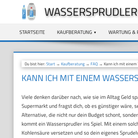
Zum
WASSERSPRUDLER
Inhalt
springen
STARTSEITE
KAUFBERATUNG
WARTUNG & 
Du bist hier:
Start
→
Kaufberatung
→
FAQ
→ Kann ich mit einem 
KANN ICH MIT EINEM WASSER
Viele denken darüber nach, wie sie im Alltag Geld s
Supermarkt und fragst dich, ob es günstiger wäre, s
Alternative, die nicht nur dein Budget schont, sonde
kommt ein Wassersprudler ins Spiel. Mit einem solc
Kohlensäure versetzen und so dein eigenes Sprudelw