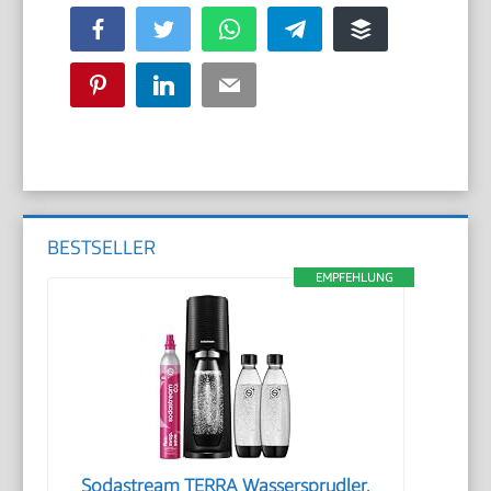
Facebook
Twitter
WhatsApp
Telegram
Buffer
Pinterest
LinkedIn
Email
BESTSELLER
EMPFEHLUNG
Sodastream TERRA Wassersprudler,