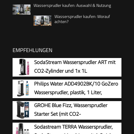
Wassersprudler kaufen: Auswahl & Nutzung
Wassersprudler kaufen: Worauf
achten?
EMPFEHLUNGEN
SodaStream Wassersprudler ART mit
CO2-Zylinder und 1x 1L
spülmaschinenfeste Kunststoff-
Philips Water ADD4902BK/10 GoZero
Flasche, Höhe 44cm, Schwarz, 44 cm
Wassersprudler, plastik, 1 Liter,
Schwarz
GROHE Blue Fizz, Wassersprudler
Starter Set (mit CO2-
Füllstandsanzeige, 3 einstellbare
Sodastream TERRA Wassersprudler,
Sprudel-Stufen, ohne CO2 Flasche, 1x 0,85l