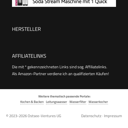
Soda Stream Maschine mit 1 Quick
Wasserflasche + Reinigungspulver), schwarz,
Connect 60L CO2-Zylinder, 2x 1L und
31947K00
3x 1L spülmaschinengeeignete Kunststoff-
Sprudlerflaschen, Höhe 44 cm, Schwarz
HERSTELLER
AFFILIATELINKS
Die mit * gekennzeichneten Links sind sog. Affiliatelinks.
Als Amazon-Partner verdiene ich an qualifizierten Käufen!
Weitere thematisch passende Portale:
Kochen & Backen
·
Leitungswasser
·
Wasserfilter
·
Wasserkocher
© 2023-2026
Ostsee-Ventures UG
Datenschutz
·
Impressum