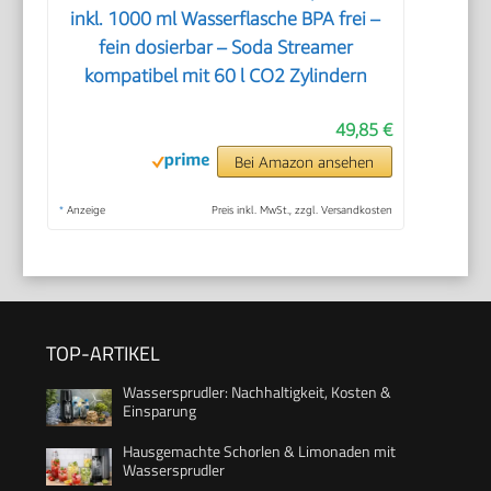
inkl. 1000 ml Wasserflasche BPA frei –
fein dosierbar – Soda Streamer
kompatibel mit 60 l CO2 Zylindern
49,85 €
Bei Amazon ansehen
*
Anzeige
Preis inkl. MwSt., zzgl. Versandkosten
TOP-ARTIKEL
Wassersprudler: Nachhaltigkeit, Kosten &
Einsparung
Hausgemachte Schorlen & Limonaden mit
Wassersprudler