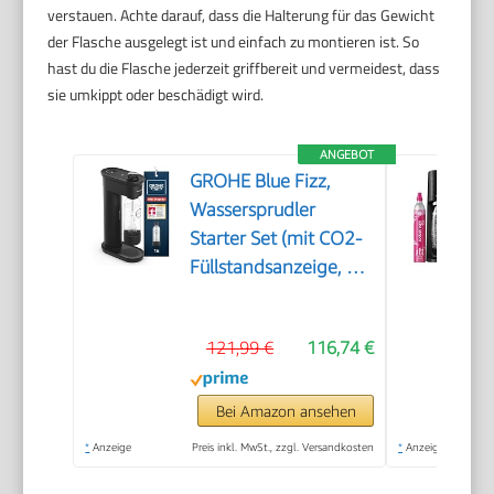
verstauen. Achte darauf, dass die Halterung für das Gewicht
der Flasche ausgelegt ist und einfach zu montieren ist. So
hast du die Flasche jederzeit griffbereit und vermeidest, dass
sie umkippt oder beschädigt wird.
ANGEBOT
GROHE Blue Fizz,
Wassersprudler
Starter Set (mit CO2-
Füllstandsanzeige, 3
einstellbare Sprudel-
Stufen, ohne CO2
121,99 €
116,74 €
Flasche, 1x 0,85l
Wasserflasche +
Reinigungspulver),
Bei Amazon ansehen
schwarz, 31947K00
*
Anzeige
Preis inkl. MwSt., zzgl. Versandkosten
*
Anzeige