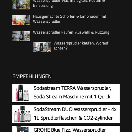
Wassersprudler: Nachhaltigkeit, Kosten &
Einsparung
Hausgemachte Schorlen & Limonaden mit
Wassersprudler
Wassersprudler kaufen: Auswahl & Nutzung
Wassersprudler kaufen: Worauf
achten?
EMPFEHLUNGEN
Sodastream TERRA Wassersprudler,
Soda Stream Maschine mit 1 Quick
Connect 60L CO2-Zylinder, 2x 1L und
SodaStream DUO Wassersprudler - 4x
3x 1L spülmaschinengeeignete Kunststoff-
1L Sprudlerflaschen & CO2-Zylinder
Sprudlerflaschen, Höhe 44 cm, Schwarz
GROHE Blue Fizz, Wassersprudler