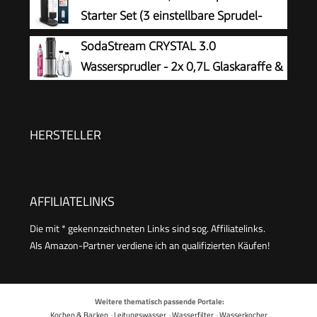
Starter Set (3 einstellbare Sprudel-
Stufen, ohne CO2 Flasche, 1x 0,85l
SodaStream CRYSTAL 3.0
Wasserflasche + Reinigungspulver), schwarz,
Wassersprudler - 2x 0,7L Glaskaraffe &
31943K00
CO2-Zylinder
HERSTELLER
AFFILIATELINKS
Die mit * gekennzeichneten Links sind sog. Affiliatelinks.
Als Amazon-Partner verdiene ich an qualifizierten Käufen!
Weitere thematisch passende Portale:
Kochen & Backen
·
Leitungswasser
·
Wasserfilter
·
Wasserkocher