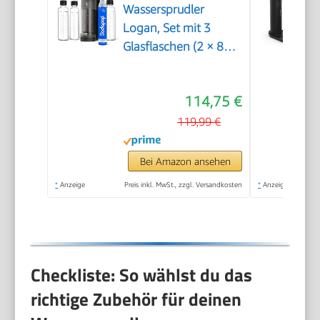
Wassersprudler
Logan, Set mit 3
Glasflaschen (2 × 850
ml und 1 × 600 ml)
und 1 CO₂-Zylinder,
114,75 €
Matt Schwarz, Höhe
42,6 cm
119,99 €
Bei Amazon ansehen
*
Anzeige
Preis inkl. MwSt., zzgl. Versandkosten
*
Anzeige
Checkliste: So wählst du das
richtige Zubehör für deinen