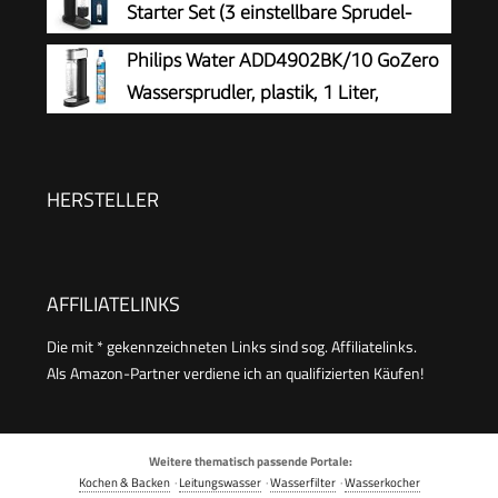
Starter Set (3 einstellbare Sprudel-
Stufen, ohne CO2 Flasche, 1x 0,85l
Philips Water ADD4902BK/10 GoZero
Wasserflasche + Reinigungspulver), schwarz,
Wassersprudler, plastik, 1 Liter,
31943K00
Schwarz
HERSTELLER
AFFILIATELINKS
Die mit * gekennzeichneten Links sind sog. Affiliatelinks.
Als Amazon-Partner verdiene ich an qualifizierten Käufen!
Weitere thematisch passende Portale:
Kochen & Backen
·
Leitungswasser
·
Wasserfilter
·
Wasserkocher