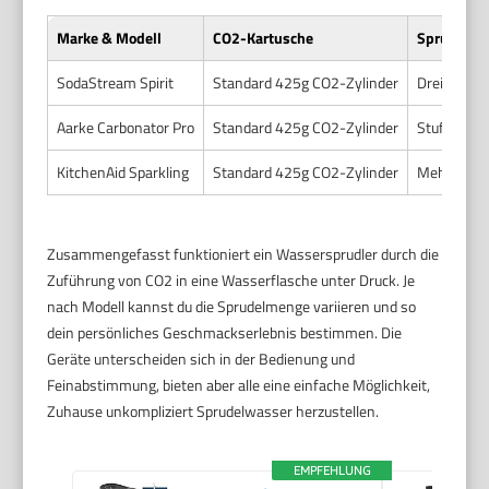
Marke & Modell
CO2-Kartusche
Sprudelint
SodaStream Spirit
Standard 425g CO2-Zylinder
Drei Stufen 
Aarke Carbonator Pro
Standard 425g CO2-Zylinder
Stufenlos r
KitchenAid Sparkling
Standard 425g CO2-Zylinder
Mehrere vo
Zusammengefasst funktioniert ein Wassersprudler durch die
Zuführung von CO2 in eine Wasserflasche unter Druck. Je
nach Modell kannst du die Sprudelmenge variieren und so
dein persönliches Geschmackserlebnis bestimmen. Die
Geräte unterscheiden sich in der Bedienung und
Feinabstimmung, bieten aber alle eine einfache Möglichkeit,
Zuhause unkompliziert Sprudelwasser herzustellen.
EMPFEHLUNG