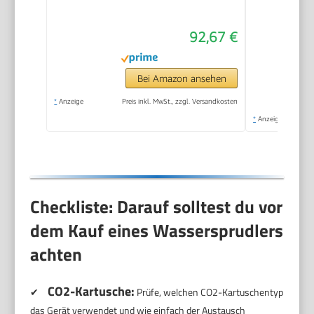
Stufen, ohne CO2
Flasche, 1x 0,85l
92,67 €
Wasserflasche +
Reinigungspulver),
schwarz, 31943K00
Bei Amazon ansehen
*
Anzeige
Preis inkl. MwSt., zzgl. Versandkosten
*
Anzeige
Checkliste: Darauf solltest du vor
dem Kauf eines Wassersprudlers
achten
CO2-Kartusche:
✔
Prüfe, welchen CO2-Kartuschentyp
das Gerät verwendet und wie einfach der Austausch