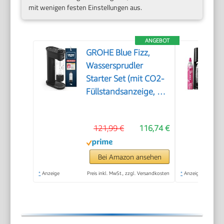
mit wenigen festen Einstellungen aus.
ANGEBOT
GROHE Blue Fizz,
Wassersprudler
Starter Set (mit CO2-
Füllstandsanzeige, 3
einstellbare Sprudel-
Stufen, ohne CO2
121,99 €
116,74 €
Flasche, 1x 0,85l
Wasserflasche +
Reinigungspulver),
Bei Amazon ansehen
schwarz, 31947K00
*
Anzeige
Preis inkl. MwSt., zzgl. Versandkosten
*
Anzeige