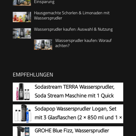
Einsparung
Hausgemachte Schorlen & Limonaden mit
Wassersprudler
Wassersprudler kaufen: Auswahl & Nutzung
Wassersprudler kaufen: Worauf
achten?
EMPFEHLUNGEN
Sodastream TERRA Wassersprudler,
Soda Stream Maschine mit 1 Quick
Connect 60L CO2-Zylinder, 2x 1L und
Sodapop Wassersprudler Logan, Set
3x 1L spülmaschinengeeignete Kunststoff-
mit 3 Glasflaschen (2 × 850 ml und 1 ×
Sprudlerflaschen, Höhe 44 cm, Schwarz
600 ml) und 1 CO₂-Zylinder, Matt
GROHE Blue Fizz, Wassersprudler
Schwarz, Höhe 42,6 cm