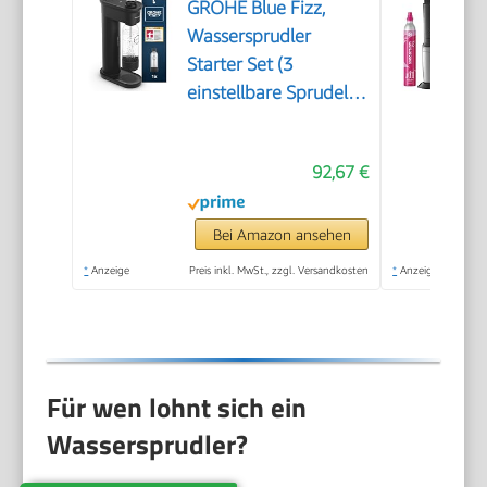
GROHE Blue Fizz,
Wassersprudler
Starter Set (3
einstellbare Sprudel-
Stufen, ohne CO2
Flasche, 1x 0,85l
92,67 €
Wasserflasche +
Reinigungspulver),
schwarz, 31943K00
Bei Amazon ansehen
*
Anzeige
Preis inkl. MwSt., zzgl. Versandkosten
*
Anzeige
Für wen lohnt sich ein
Wassersprudler?