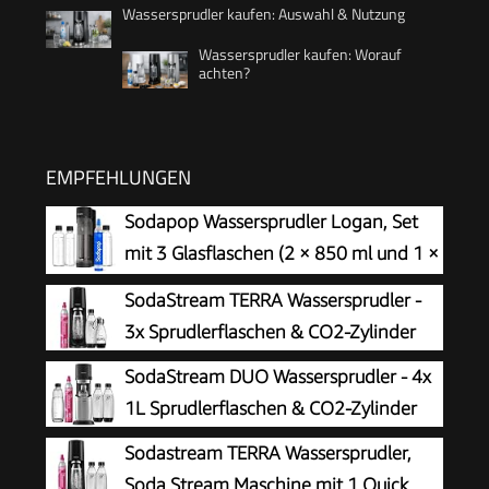
Wassersprudler kaufen: Auswahl & Nutzung
Wassersprudler kaufen: Worauf
achten?
EMPFEHLUNGEN
Sodapop Wassersprudler Logan, Set
mit 3 Glasflaschen (2 × 850 ml und 1 ×
600 ml) und 1 CO₂-Zylinder, Matt
SodaStream TERRA Wassersprudler -
Schwarz, Höhe 42,6 cm
3x Sprudlerflaschen & CO2-Zylinder
SodaStream DUO Wassersprudler - 4x
1L Sprudlerflaschen & CO2-Zylinder
Sodastream TERRA Wassersprudler,
Soda Stream Maschine mit 1 Quick