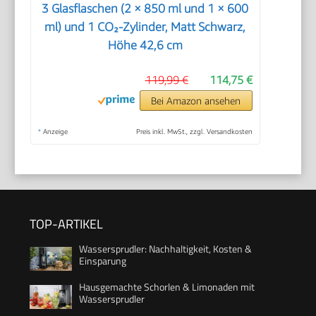
3 Glasflaschen (2 × 850 ml und 1 × 600
ml) und 1 CO₂-Zylinder, Matt Schwarz,
Höhe 42,6 cm
119,99 €
114,75 €
Bei Amazon ansehen
*
Anzeige
Preis inkl. MwSt., zzgl. Versandkosten
TOP-ARTIKEL
Wassersprudler: Nachhaltigkeit, Kosten &
Einsparung
Hausgemachte Schorlen & Limonaden mit
Wassersprudler