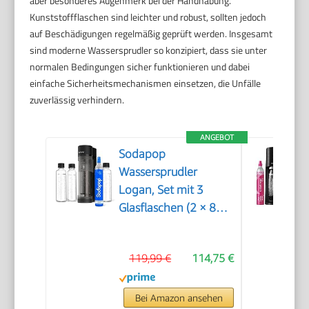
aber besonderes Augenmerk bei der Handhabung.
Kunststoffflaschen sind leichter und robust, sollten jedoch
auf Beschädigungen regelmäßig geprüft werden. Insgesamt
sind moderne Wassersprudler so konzipiert, dass sie unter
normalen Bedingungen sicher funktionieren und dabei
einfache Sicherheitsmechanismen einsetzen, die Unfälle
zuverlässig verhindern.
ANGEBOT
Sodapop
Wassersprudler
Logan, Set mit 3
Glasflaschen (2 × 850
ml und 1 × 600 ml)
und 1 CO₂-Zylinder,
119,99 €
114,75 €
Matt Schwarz, Höhe
42,6 cm
Bei Amazon ansehen