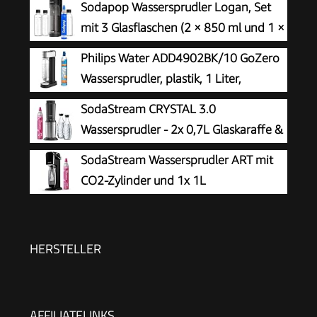
Sodapop Wassersprudler Logan, Set
mit 3 Glasflaschen (2 × 850 ml und 1 ×
600 ml) und 1 CO₂-Zylinder, Matt
Philips Water ADD4902BK/10 GoZero
Schwarz, Höhe 42,6 cm
Wassersprudler, plastik, 1 Liter,
Schwarz
SodaStream CRYSTAL 3.0
Wassersprudler - 2x 0,7L Glaskaraffe &
CO2-Zylinder
SodaStream Wassersprudler ART mit
CO2-Zylinder und 1x 1L
spülmaschinenfeste Kunststoff-
Flasche, Höhe 44cm, Schwarz, 44 cm
HERSTELLER
AFFILIATELINKS