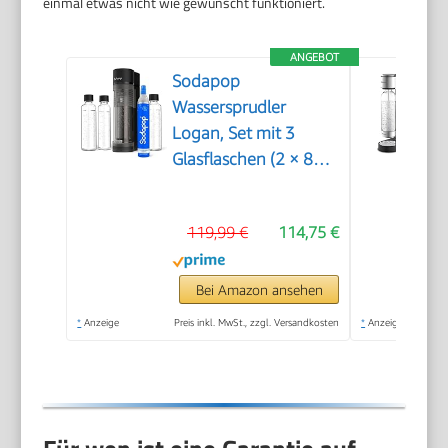
einmal etwas nicht wie gewünscht funktioniert.
ANGEBOT
Sodapop
Wassersprudler
Logan, Set mit 3
Glasflaschen (2 × 850
ml und 1 × 600 ml)
und 1 CO₂-Zylinder,
119,99 €
114,75 €
Matt Schwarz, Höhe
42,6 cm
Bei Amazon ansehen
*
Anzeige
Preis inkl. MwSt., zzgl. Versandkosten
*
Anzeige