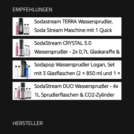
EMPFEHLUNGEN
Sodastream TERRA Wassersprudler,
Soda Stream Maschine mit 1 Quick
Connect 60L CO2-Zylinder, 2x 1L und
SodaStream CRYSTAL 3.0
3x 1L spülmaschinengeeignete Kunststoff-
Wassersprudler - 2x 0,7L Glaskaraffe &
Sprudlerflaschen, Höhe 44 cm, Schwarz
CO2-Zylinder
Sodapop Wassersprudler Logan, Set
mit 3 Glasflaschen (2 × 850 ml und 1 ×
600 ml) und 1 CO₂-Zylinder, Matt
SodaStream DUO Wassersprudler - 4x
Schwarz, Höhe 42,6 cm
1L Sprudlerflaschen & CO2-Zylinder
HERSTELLER