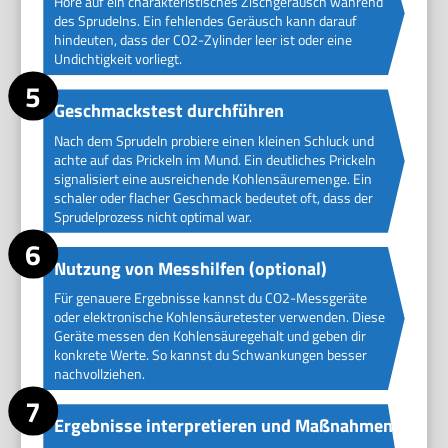
Höre auf ein charakteristisches Zischgeräusch während
des Sprudelns. Ein fehlendes Geräusch kann darauf
hindeuten, dass der CO2-Zylinder leer ist oder eine
Undichtigkeit vorliegt.
Geschmackstest durchführen
Nach dem Sprudeln probiere einen kleinen Schluck und
achte auf das Prickeln im Mund. Ein deutliches Prickeln
signalisiert eine ausreichende Kohlensäuremenge. Ein
schaler oder flacher Geschmack bedeutet oft, dass der
Sprudelprozess nicht optimal war.
Nutzung von Messhilfen (optional)
Für genauere Ergebnisse kannst du CO2-Messgeräte
oder elektronische Kohlensäuretester verwenden. Diese
Geräte messen den Kohlensäuregehalt und geben dir
konkrete Werte. So kannst du Schwankungen besser
nachvollziehen.
Ergebnisse interpretieren und Maßnahmen