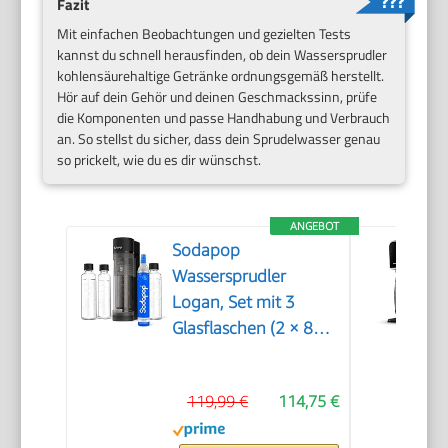
Fazit
Mit einfachen Beobachtungen und gezielten Tests
kannst du schnell herausfinden, ob dein Wassersprudler
kohlensäurehaltige Getränke ordnungsgemäß herstellt.
Hör auf dein Gehör und deinen Geschmackssinn, prüfe
die Komponenten und passe Handhabung und Verbrauch
an. So stellst du sicher, dass dein Sprudelwasser genau
so prickelt, wie du es dir wünschst.
ANGEBOT
Sodapop
Wassersprudler
Logan, Set mit 3
Glasflaschen (2 × 850
ml und 1 × 600 ml)
und 1 CO₂-Zylinder,
119,99 €
114,75 €
Matt Schwarz, Höhe
42,6 cm