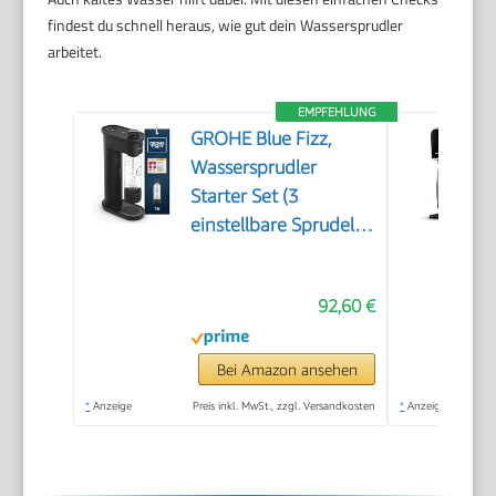
findest du schnell heraus, wie gut dein Wassersprudler
arbeitet.
EMPFEHLUNG
GROHE Blue Fizz,
Wassersprudler
Starter Set (3
einstellbare Sprudel-
Stufen, ohne CO2
Flasche, 1x 0,85l
92,60 €
Wasserflasche +
Reinigungspulver),
schwarz, 31943K00
Bei Amazon ansehen
*
Anzeige
Preis inkl. MwSt., zzgl. Versandkosten
*
Anzeige