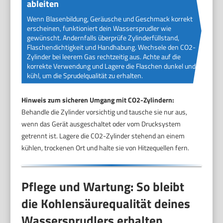
ableiten
Wenn Blasenbildung, Geräusche und Geschmack korrekt
erscheinen, funktioniert dein Wassersprudler wie
gewünscht. Andernfalls überprüfe Zylinderfüllstand,
Flaschendichtigkeit und Handhabung. Wechsele den CO2-
Zylinder bei leerem Gas rechtzeitig aus. Achte auf die
korrekte Verwendung und Lagere die Flaschen dunkel und
kühl, um die Sprudelqualität zu erhalten.
Hinweis zum sicheren Umgang mit CO2-Zylindern:
Behandle die Zylinder vorsichtig und tausche sie nur aus,
wenn das Gerät ausgeschaltet oder vom Drucksystem
getrennt ist. Lagere die CO2-Zylinder stehend an einem
kühlen, trockenen Ort und halte sie von Hitzequellen fern.
Pflege und Wartung: So bleibt
die Kohlensäurequalität deines
Wassersprudlers erhalten