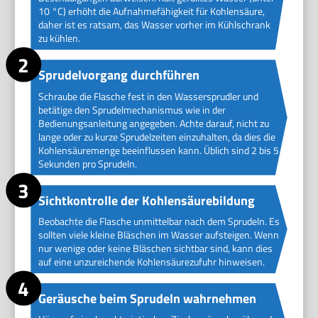
10 °C) erhöht die Aufnahmefähigkeit für Kohlensäure,
daher ist es ratsam, das Wasser vorher im Kühlschrank
zu kühlen.
Sprudelvorgang durchführen
Schraube die Flasche fest in den Wassersprudler und
betätige den Sprudelmechanismus wie in der
Bedienungsanleitung angegeben. Achte darauf, nicht zu
lange oder zu kurze Sprudelzeiten einzuhalten, da dies die
Kohlensäuremenge beeinflussen kann. Üblich sind 2 bis 5
Sekunden pro Sprudeln.
Sichtkontrolle der Kohlensäurebildung
Beobachte die Flasche unmittelbar nach dem Sprudeln. Es
sollten viele kleine Bläschen im Wasser aufsteigen. Wenn
nur wenige oder keine Bläschen sichtbar sind, kann dies
auf eine unzureichende Kohlensäurezufuhr hinweisen.
Geräusche beim Sprudeln wahrnehmen