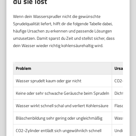
du sie löst
Wenn dein Wassersprudler nicht die gewünschte
Sprudelqualität liefert, hilft dir die folgende Tabelle dabei,
häufige Ursachen zu erkennen und passende Lösungen
umzusetzen. Damit sparst du Zeit und stellst sicher, dass
dein Wasser wieder richtig kohlensäurehaltig wird.
Problem
Ursache
Wasser sprudelt kaum oder gar nicht
CO2-Zylinder
Keine oder sehr schwache Geräusche beim Sprudeln
Dichtungen s
Wasser wirkt schnell schal und verliert Kohlensäure
Flasche ist 
Bläschenbildung sehr gering oder ungleichmäßig
Wassertempe
CO2-Zylinder entlädt sich ungewöhnlich schnell
Undichte An