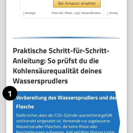
Bei Amazon ansehen
*
Anzeige
Preis inkl. MwSt., zzgl. Versandkosten
*
Anzeige
Praktische Schritt-für-Schritt-
Anleitung: So prüfst du die
Kohlensäurequalität deines
Wassersprudlers
Vorbereitung des Wassersprudlers und der
Flasche
Stelle sicher, dass der CO2-Zylinder ausreichend gefüllt
und korrekt eingesetzt ist. Verwende nur zugelassene
Wassersprudler-Flaschen, die keine Risse oder
Beschädigungen aufweisen. Kalt gefülltes Wasser (unter