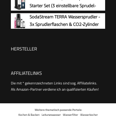
Starter Set (3 einstellbare Sprudel-
Stufen, ohne CO2 Flasche, 1x 0,85l
SodaStream TERRA Wassersprudler -
Wasserflasche + Reinigungspulver), schwarz,
3x Sprudlerflaschen & CO2-Zylinder
31943K00
HERSTELLER
AFFILIATELINKS
Die mit * gekennzeichneten Links sind sog. Affiliatelinks.
Als Amazon-Partner verdiene ich an qualifizierten Käufen!
Weitere thematisch passende Portale:
Kochen & Backen
·
Leitungswasser
·
Wasserfilter
·
Wasserkocher