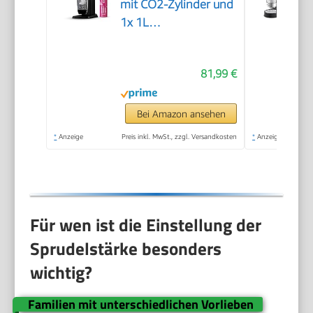
mit CO2-Zylinder und
1x 1L
spülmaschinenfeste
Kunststoff-Flasche,
81,99 €
Höhe 44cm, Schwarz,
44 cm
Bei Amazon ansehen
*
Anzeige
Preis inkl. MwSt., zzgl. Versandkosten
*
Anzeige
Für wen ist die Einstellung der
Sprudelstärke besonders
wichtig?
Familien mit unterschiedlichen Vorlieben