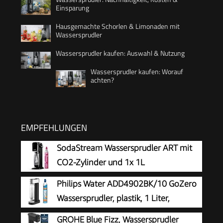
Einsparung
Hausgemachte Schorlen & Limonaden mit
Wassersprudler
Wassersprudler kaufen: Auswahl & Nutzung
Wassersprudler kaufen: Worauf
achten?
EMPFEHLUNGEN
SodaStream Wassersprudler ART mit
CO2-Zylinder und 1x 1L
spülmaschinenfeste Kunststoff-
Philips Water ADD4902BK/10 GoZero
Flasche, Höhe 44cm, Schwarz, 44 cm
Wassersprudler, plastik, 1 Liter,
Schwarz
GROHE Blue Fizz, Wassersprudler