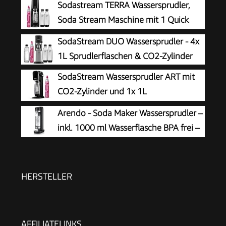
Sodastream TERRA Wassersprudler,
Soda Stream Maschine mit 1 Quick
Connect 60L CO2-Zylinder, 2x 1L und
SodaStream DUO Wassersprudler - 4x
3x 1L spülmaschinengeeignete Kunststoff-
1L Sprudlerflaschen & CO2-Zylinder
Sprudlerflaschen, Höhe 44 cm, Schwarz
SodaStream Wassersprudler ART mit
CO2-Zylinder und 1x 1L
spülmaschinenfeste Kunststoff-
Arendo - Soda Maker Wassersprudler –
Flasche, Höhe 44cm, Schwarz, 44 cm
inkl. 1000 ml Wasserflasche BPA frei –
fein dosierbar – Soda Streamer
kompatibel mit 60 l CO2 Zylindern
HERSTELLER
AFFILIATELINKS