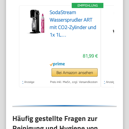
EMPFEHLUNG
SodaStream
Wassersprudler ART
mit CO2-Zylinder und
1x 1L
spülmaschinenfeste
Kunststoff-Flasche,
81,99 €
Höhe 44cm, Schwarz,
44 cm
Bei Amazon ansehen
*
Anzeige
Preis inkl. MwSt., zzgl. Versandkosten
*
Anzeige
Häufig gestellte Fragen zur
Reinigung und Hygiene von