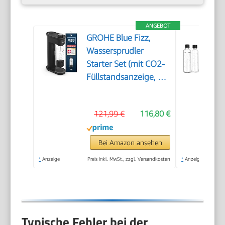
ANGEBOT
GROHE Blue Fizz,
Wassersprudler
Starter Set (mit CO2-
Füllstandsanzeige, 3
einstellbare Sprudel-
Stufen, ohne CO2
121,99 €
116,80 €
Flasche, 1x 0,85l
Wasserflasche +
Reinigungspulver),
Bei Amazon ansehen
schwarz, 31947K00
*
Anzeige
Preis inkl. MwSt., zzgl. Versandkosten
*
Anzeige
Typische Fehler bei der