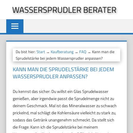
Zum
WASSERSPRUDLER BERATER
Inhalt
springen
Du bist hier:
Start
→
Kaufberatung
→
FAQ
→ Kann man die
Sprudelstärke bei jedem Wassersprudler anpassen?
KANN MAN DIE SPRUDELSTÄRKE BEI JEDEM
WASSERSPRUDLER ANPASSEN?
Du kennst das sicher: Du willst ein Glas Sprudelwasser
genießen, aber irgendwie passt die Sprudelmenge nicht zu
deinem Geschmack. Mal ist das Mineralwasser zu schwach
prickelnd, mal schlägt die Kohlensäure vielleicht zu stark zu,
sodass das Getränk unangenehm schmeckt. Da stellt sich
die Frage: Kann ich die Sprudelstärke bei meinem