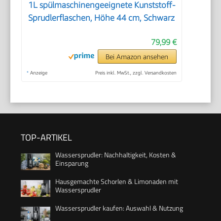
1L spülmaschinengeeignete Kunststoff-
Sprudlerflaschen, Höhe 44 cm, Schwarz
79,99 €
Bei Amazon ansehen
*
Anzeige
Preis inkl. MwSt., zzgl. Versandkosten
TOP-ARTIKEL
Wassersprudler: Nachhaltigkeit, Kosten &
Einsparung
Hausgemachte Schorlen & Limonaden mit
Wassersprudler
Wassersprudler kaufen: Auswahl & Nutzung