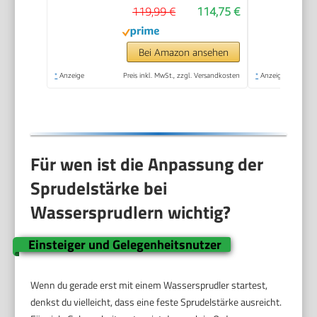
119,99 €
114,75 €
Matt Schwarz, Höhe
42,6 cm
Bei Amazon ansehen
*
Anzeige
Preis inkl. MwSt., zzgl. Versandkosten
*
Anzeige
Für wen ist die Anpassung der
Sprudelstärke bei
Wassersprudlern wichtig?
Einsteiger und Gelegenheitsnutzer
Wenn du gerade erst mit einem Wassersprudler startest,
denkst du vielleicht, dass eine feste Sprudelstärke ausreicht.