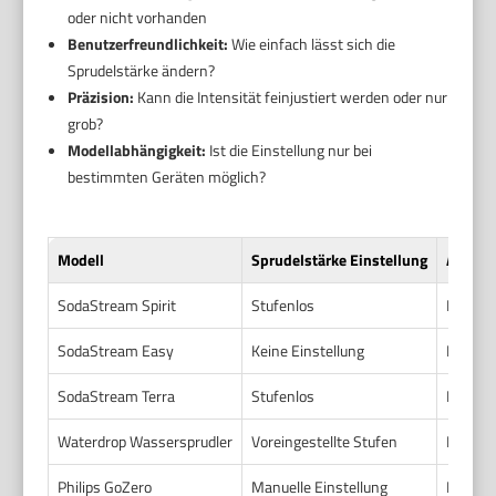
oder nicht vorhanden
Benutzerfreundlichkeit:
Wie einfach lässt sich die
Sprudelstärke ändern?
Präzision:
Kann die Intensität feinjustiert werden oder nur
grob?
Modellabhängigkeit:
Ist die Einstellung nur bei
bestimmten Geräten möglich?
Modell
Sprudelstärke Einstellung
Art de
SodaStream Spirit
Stufenlos
Manuell
SodaStream Easy
Keine Einstellung
Fester 
SodaStream Terra
Stufenlos
Manuell
Waterdrop Wassersprudler
Voreingestellte Stufen
Mehrere
Philips GoZero
Manuelle Einstellung
Knopf d