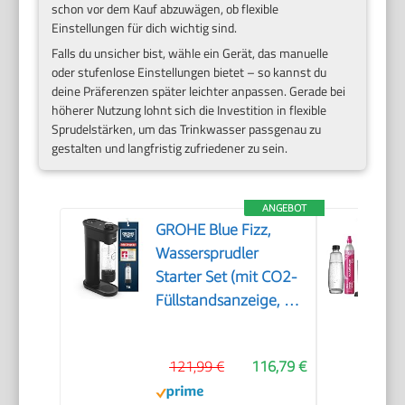
schon vor dem Kauf abzuwägen, ob flexible
Einstellungen für dich wichtig sind.
Falls du unsicher bist, wähle ein Gerät, das manuelle
oder stufenlose Einstellungen bietet – so kannst du
deine Präferenzen später leichter anpassen. Gerade bei
höherer Nutzung lohnt sich die Investition in flexible
Sprudelstärken, um das Trinkwasser passgenau zu
gestalten und langfristig zufriedener zu sein.
ANGEBOT
GROHE Blue Fizz,
Wassersprudler
Starter Set (mit CO2-
Füllstandsanzeige, 3
einstellbare Sprudel-
Stufen, ohne CO2
121,99 €
116,79 €
Flasche, 1x 0,85l
Wasserflasche +