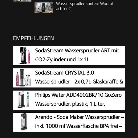
Wassersprudler kaufen: Worauf
achten?
EMPFEHLUNGEN
SodaStream Wassersprudler ART mit
CO2-Zylinder und 1x 1L
spülmaschinenfeste Kunststoff-
SodaStream CRYSTAL 3.0
Flasche, Höhe 44cm, Schwarz, 44 cm
Wassersprudler - 2x 0,7L Glaskaraffe &
CO2-Zylinder
Philips Water ADD4902BK/10 GoZero
Wassersprudler, plastik, 1 Liter,
Schwarz
Arendo - Soda Maker Wassersprudler –
inkl. 1000 ml Wasserflasche BPA frei –
fein dosierbar – Soda Streamer