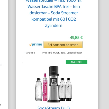
Wassersprudler – inkl. 1000 ml
Wasserflasche BPA frei – fein
dosierbar – Soda Streamer
kompatibel mit 60 l CO2
Zylindern
49,85 €
Bei Amazon ansehen
*
Anzeige
Preis inkl. MwSt., zzgl. Versandkosten
ANGEBOT
e
SodaStream DUO