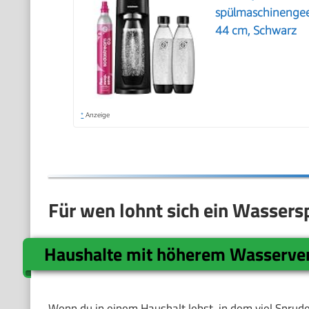
spülmaschinengee
44 cm, Schwarz
*
Anzeige
Für wen lohnt sich ein Wassers
Haushalte mit höherem Wasserve
Wenn du in einem Haushalt lebst, in dem viel Sprud