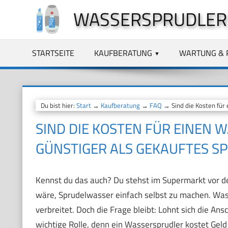
Zum
WASSERSPRUDLER
Inhalt
springen
STARTSEITE
KAUFBERATUNG
WARTUNG & 
Du bist hier:
Start
→
Kaufberatung
→
FAQ
→ Sind die Kosten für 
SIND DIE KOSTEN FÜR EINEN 
GÜNSTIGER ALS GEKAUFTES S
Kennst du das auch? Du stehst im Supermarkt vor der
wäre, Sprudelwasser einfach selbst zu machen. Wass
verbreitet. Doch die Frage bleibt: Lohnt sich die Ans
wichtige Rolle, denn ein Wassersprudler kostet Ge