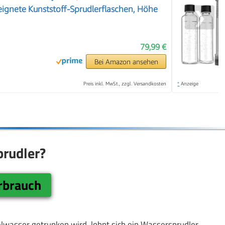
ignete Kunststoff-Sprudlerflaschen, Höhe
❯
79,99 €
Bei Amazon ansehen
Preis inkl. MwSt., zzgl. Versandkosten
*
Anzeige
prudler?
rbrauch
elwasser getrunken wird, lohnt sich ein Wassersprudler