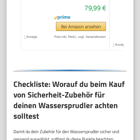
und 3x 1L
79,99 €
spülmaschinengeeignete
Kunststoff-
Sprudlerflaschen,
Bei Amazon ansehen
Höhe 44 cm, Schwarz
*
Anzeige
Preis inkl. MwSt., zzgl. Versandkosten
*
Anzeige
Checkliste: Worauf du beim Kauf
von Sicherheit-Zubehör für
deinen Wassersprudler achten
solltest
Damit du dein Zubehör für den Wassersprudler sicher und
passend auswählst, solltest du diese Punkte beachten: