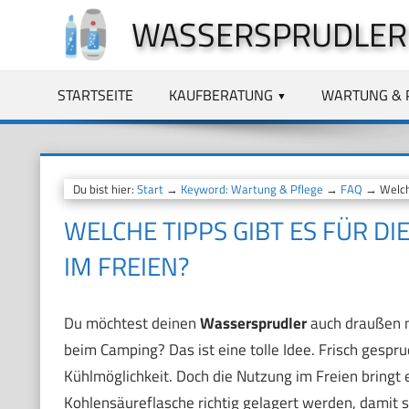
Zum
WASSERSPRUDLER
Inhalt
springen
STARTSEITE
KAUFBERATUNG
WARTUNG & 
Du bist hier:
Start
→
Keyword: Wartung & Pflege
→
FAQ
→ Welche
WELCHE TIPPS GIBT ES FÜR 
IM FREIEN?
Du möchtest deinen
Wassersprudler
auch draußen n
beim Camping? Das ist eine tolle Idee. Frisch gespr
Kühlmöglichkeit. Doch die Nutzung im Freien bringt 
Kohlensäureflasche richtig gelagert werden, damit 