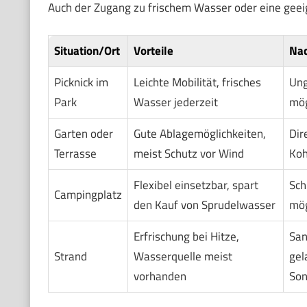
Auch der Zugang zu frischem Wasser oder eine geeig
Situation/Ort
Vorteile
Nac
Picknick im
Leichte Mobilität, frisches
Ung
Park
Wasser jederzeit
mög
Garten oder
Gute Ablagemöglichkeiten,
Dir
Terrasse
meist Schutz vor Wind
Koh
Flexibel einsetzbar, spart
Sch
Campingplatz
den Kauf von Sprudelwasser
mög
Erfrischung bei Hitze,
San
Strand
Wasserquelle meist
gel
vorhanden
Son