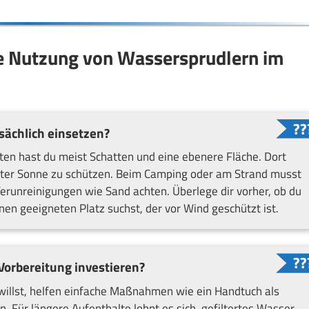
e Nutzung von Wassersprudlern im
ächlich einsetzen?
rten hast du meist Schatten und eine ebenere Fläche. Dort
rekter Sonne zu schützen. Beim Camping oder am Strand musst
runreinigungen wie Sand achten. Überlege dir vorher, ob du
nen geeigneten Platz suchst, der vor Wind geschützt ist.
Vorbereitung investieren?
illst, helfen einfache Maßnahmen wie ein Handtuch als
. Für längere Aufenthalte lohnt es sich, gefiltertes Wasser