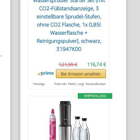
Wassersprudler Starter Set (mit
CO2-Füllstandsanzeige, 3
einstellbare Sprudel-Stufen,
ohne CO2 Flasche, 1x 0,85l
Wasserflasche +
Reinigungspulver), schwarz,
31947K00
121,99 €
116,74 €
Bei Amazon ansehen
*
Anzeige
Preis inkl. MwSt., zzgl. Versandkosten
EMPFEHLUNG