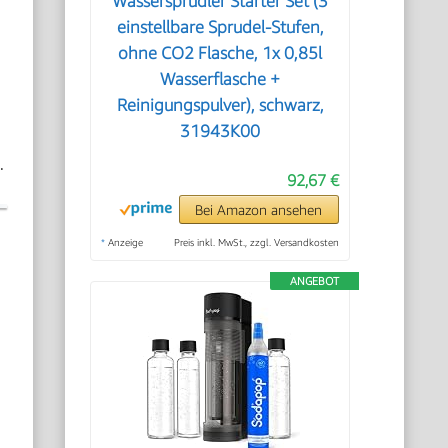
Wassersprudler Starter Set (3
einstellbare Sprudel-Stufen,
ohne CO2 Flasche, 1x 0,85l
Wasserflasche +
Reinigungspulver), schwarz,
31943K00
.
92,67 €
Bei Amazon ansehen
*
Anzeige
Preis inkl. MwSt., zzgl. Versandkosten
ANGEBOT