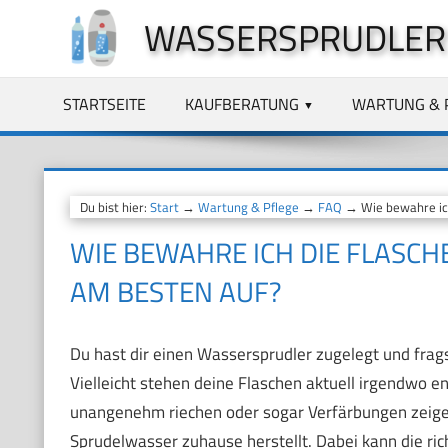
Zum
WASSERSPRUDLER
Inhalt
springen
STARTSEITE
KAUFBERATUNG
WARTUNG & 
Du bist hier:
Start
→
Wartung & Pflege
→
FAQ
→ Wie bewahre ich
WIE BEWAHRE ICH DIE FLASC
AM BESTEN AUF?
Du hast dir einen Wassersprudler zugelegt und frag
Vielleicht stehen deine Flaschen aktuell irgendwo en
unangenehm riechen oder sogar Verfärbungen zeigen
Sprudelwasser zuhause herstellt. Dabei kann die ri