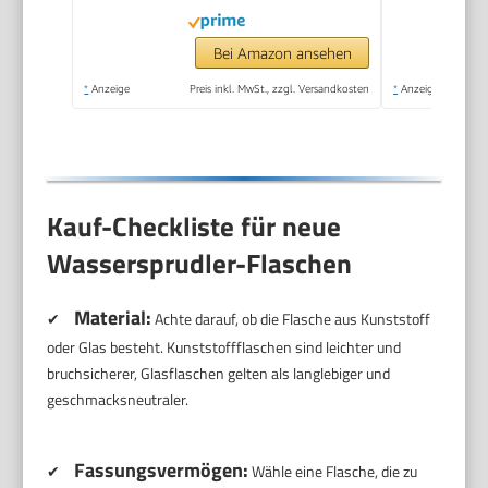
Wasserflasche +
Reinigungspulver),
Bei Amazon ansehen
schwarz, 31947K00
*
Anzeige
Preis inkl. MwSt., zzgl. Versandkosten
*
Anzeige
Kauf-Checkliste für neue
Wassersprudler-Flaschen
Material:
✔
Achte darauf, ob die Flasche aus Kunststoff
oder Glas besteht. Kunststoffflaschen sind leichter und
bruchsicherer, Glasflaschen gelten als langlebiger und
geschmacksneutraler.
Fassungsvermögen:
✔
Wähle eine Flasche, die zu