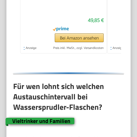
frei – fein dosierbar –
Soda Streamer
49,85 €
kompatibel mit 60 l
CO2 Zylindern
Bei Amazon ansehen
*
Anzeige
Preis inkl. MwSt., zzgl. Versandkosten
*
Anzeige
Für wen lohnt sich welchen
Austauschintervall bei
Wassersprudler-Flaschen?
Vieltrinker und Familien