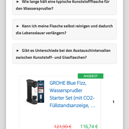
Wie lange hält eine typische Kunststoffflasche für
den Wassersprudler?
Kann ich meine Flasche selbst reinigen und dadurch
die Lebensdauer verlängern?
Gibt es Unterschiede bei den Austauschintervallen
zwischen Kunststoff- und Glasflaschen?
ANGEBOT
GROHE Blue Fizz,
Wassersprudler
Starter Set (mit CO2-
Füllstandsanzeige, 3
einstellbare Sprudel-
Stufen, ohne CO2
121,99 €
116,74 €
Flasche, 1x 0,85l