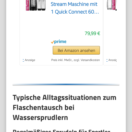
Stream Maschine mit
1 Quick Connect 60L
CO2-Zylinder, 2x 1L
und 3x 1L
79,99 €
spülmaschinengeeignete
Kunststoff-
Sprudlerflaschen,
Bei Amazon ansehen
Höhe 44 cm, Schwarz
*
Anzeige
Preis inkl. MwSt., zzgl. Versandkosten
*
Anzeige
Typische Alltagssituationen zum
Flaschentausch bei
Wassersprudlern
Regelmäßiges Sprudeln für Sportler