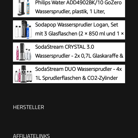
Philips Water ADD4902BK/10 GoZero
Wassersprudler, plastik, 1 Liter,
Schwarz
Sodapop Wassersprudler Logan, Set
mit 3 Glasflaschen (2 × 850 ml und 1 ×
600 ml) und 1 CO₂-Zylinder, Matt
SodaStream CRYSTAL 3.0
Schwarz, Höhe 42,6 cm
Wassersprudler - 2x 0,7L Glaskaraffe &
CO2-Zylinder
SodaStream DUO Wassersprudler - 4x
1L Sprudlerflaschen & CO2-Zylinder
HERSTELLER
AFFILIATELINKS