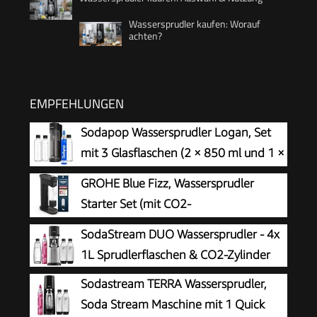
Wassersprudler kaufen: Worauf
achten?
EMPFEHLUNGEN
Sodapop Wassersprudler Logan, Set
mit 3 Glasflaschen (2 × 850 ml und 1 ×
600 ml) und 1 CO₂-Zylinder, Matt
GROHE Blue Fizz, Wassersprudler
Schwarz, Höhe 42,6 cm
Starter Set (mit CO2-
Füllstandsanzeige, 3 einstellbare
SodaStream DUO Wassersprudler - 4x
Sprudel-Stufen, ohne CO2 Flasche, 1x 0,85l
1L Sprudlerflaschen & CO2-Zylinder
Wasserflasche + Reinigungspulver), schwarz,
Sodastream TERRA Wassersprudler,
31947K00
Soda Stream Maschine mit 1 Quick