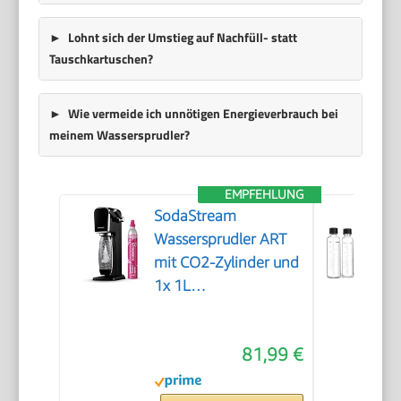
Lohnt sich der Umstieg auf Nachfüll- statt
Tauschkartuschen?
Wie vermeide ich unnötigen Energieverbrauch bei
meinem Wassersprudler?
EMPFEHLUNG
SodaStream
Wassersprudler ART
mit CO2-Zylinder und
1x 1L
spülmaschinenfeste
Kunststoff-Flasche,
81,99 €
Höhe 44cm, Schwarz,
44 cm