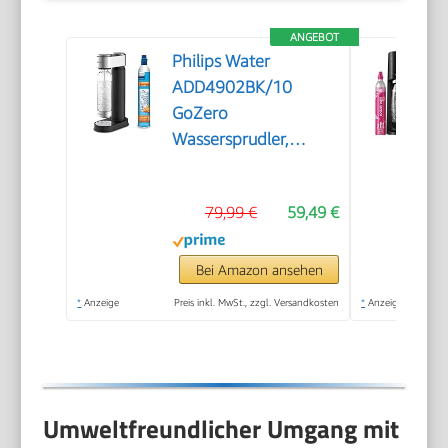
ANGEBOT
Philips Water
ADD4902BK/10
GoZero
Wassersprudler,
plastik, 1 Liter,
Schwarz
79,99 €
59,49 €
Bei Amazon ansehen
*
Anzeige
Preis inkl. MwSt., zzgl. Versandkosten
*
Anzeige
Umweltfreundlicher Umgang mit