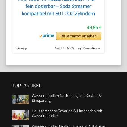
fein dosierbar – Soda Streamer
kompatibel mit 60 l CO2 Zylindern
49,85 €
Bei Amazon ansehen
*
Anzeige
Preis inkl. MwSt., zzgl. Versandkosten
TOP-ARTIKEL
Wassersprudler: Nachhaltigkeit, Kosten &
Einsparung
Hausgemachte Schorlen & Limonaden mit
Wassersprudler
Wassersprudler kaufen: Auswahl & Nutzung