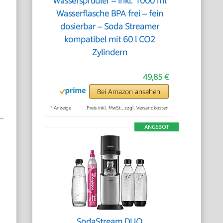
Wassersprudler – inkl. 1000 ml
Wasserflasche BPA frei – fein
dosierbar – Soda Streamer
kompatibel mit 60 l CO2
Zylindern
49,85 €
Bei Amazon ansehen
*
Anzeige
Preis inkl. MwSt., zzgl. Versandkosten
ANGEBOT
d
SodaStream DUO