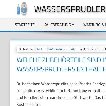
Zum
WASSERSPRUDLER
Inhalt
springen
STARTSEITE
KAUFBERATUNG
WARTUNG & 
Du bist hier:
Start
→
Kaufberatung
→
FAQ
→ Welche Zubehörteile
WELCHE ZUBEHÖRTEILE SIND I
WASSERSPRUDLERS ENTHALT
Du hast einen Wassersprudler gekauft oder überlegst
fragst dich, was wirklich im Lieferumfang enthalten 
und Händler listen manchmal nur Stichworte. Das f
Kosten später.