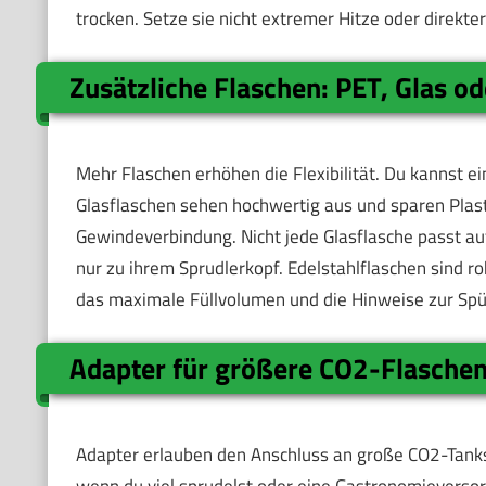
trocken. Setze sie nicht extremer Hitze oder direkt
Zusätzliche Flaschen: PET, Glas od
Mehr Flaschen erhöhen die Flexibilität. Du kannst e
Glasflaschen sehen hochwertig aus und sparen Plasti
Gewindeverbindung. Nicht jede Glasflasche passt au
nur zu ihrem Sprudlerkopf. Edelstahlflaschen sind ro
das maximale Füllvolumen und die Hinweise zur Sp
Adapter für größere CO2-Flasche
Adapter erlauben den Anschluss an große CO2-Tanks. 
wenn du viel sprudelst oder eine Gastronomieversor