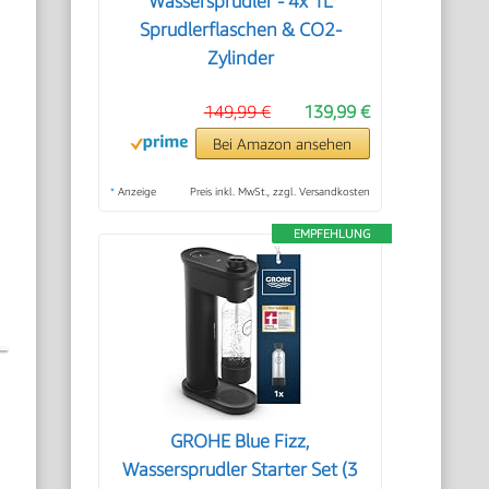
Wassersprudler - 4x 1L
Sprudlerflaschen & CO2-
Zylinder
149,99 €
139,99 €
Bei Amazon ansehen
*
Anzeige
Preis inkl. MwSt., zzgl. Versandkosten
EMPFEHLUNG
GROHE Blue Fizz,
Wassersprudler Starter Set (3