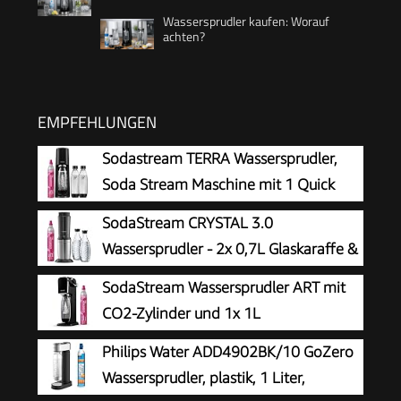
Wassersprudler kaufen: Worauf
achten?
EMPFEHLUNGEN
Sodastream TERRA Wassersprudler,
Soda Stream Maschine mit 1 Quick
Connect 60L CO2-Zylinder, 2x 1L und
SodaStream CRYSTAL 3.0
3x 1L spülmaschinengeeignete Kunststoff-
Wassersprudler - 2x 0,7L Glaskaraffe &
Sprudlerflaschen, Höhe 44 cm, Schwarz
CO2-Zylinder
SodaStream Wassersprudler ART mit
CO2-Zylinder und 1x 1L
spülmaschinenfeste Kunststoff-
Philips Water ADD4902BK/10 GoZero
Flasche, Höhe 44cm, Schwarz, 44 cm
Wassersprudler, plastik, 1 Liter,