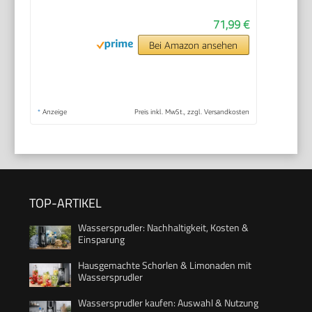
71,99 €
Bei Amazon ansehen
*
Anzeige
Preis inkl. MwSt., zzgl. Versandkosten
TOP-ARTIKEL
Wassersprudler: Nachhaltigkeit, Kosten &
Einsparung
Hausgemachte Schorlen & Limonaden mit
Wassersprudler
Wassersprudler kaufen: Auswahl & Nutzung