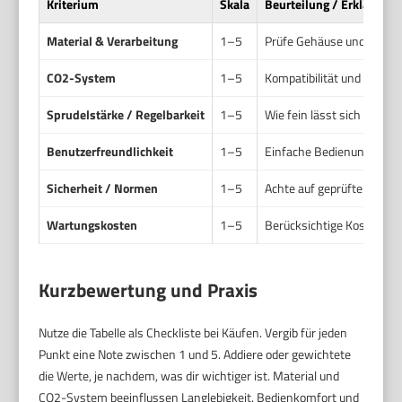
Kriterium
Skala
Beurteilung / Erklärung
Material & Verarbeitung
1–5
Prüfe Gehäuse und Mechani
CO2-System
1–5
Kompatibilität und Austau
Sprudelstärke / Regelbarkeit
1–5
Wie fein lässt sich die K
Benutzerfreundlichkeit
1–5
Einfache Bedienung und sc
Sicherheit / Normen
1–5
Achte auf geprüfte Zylind
Wartungskosten
1–5
Berücksichtige Kosten pro
Kurzbewertung und Praxis
Nutze die Tabelle als Checkliste bei Käufen. Vergib für jeden
Punkt eine Note zwischen 1 und 5. Addiere oder gewichtete
die Werte, je nachdem, was dir wichtiger ist. Material und
CO2-System beeinflussen Langlebigkeit. Bedienkomfort und