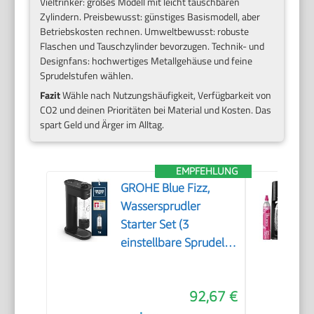
Vieltrinker: großes Modell mit leicht tauschbaren
Zylindern. Preisbewusst: günstiges Basismodell, aber
Betriebskosten rechnen. Umweltbewusst: robuste
Flaschen und Tauschzylinder bevorzugen. Technik- und
Designfans: hochwertiges Metallgehäuse und feine
Sprudelstufen wählen.
Fazit
Wähle nach Nutzungshäufigkeit, Verfügbarkeit von
CO2 und deinen Prioritäten bei Material und Kosten. Das
spart Geld und Ärger im Alltag.
EMPFEHLUNG
GROHE Blue Fizz,
Wassersprudler
Starter Set (3
einstellbare Sprudel-
Stufen, ohne CO2
Flasche, 1x 0,85l
92,67 €
Wasserflasche +