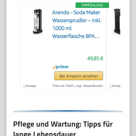
EMPFEHLUNG
Arendo - Soda Maker
Wassersprudler – inkl.
1000 ml
Wasserflasche BPA
frei – fein dosierbar –
Soda Streamer
49,85 €
kompatibel mit 60 l
CO2 Zylindern
Bei Amazon ansehen
*
Anzeige
Preis inkl. MwSt., zzgl. Versandkosten
*
Anzeige
Pflege und Wartung: Tipps für
lange Lebensdauer