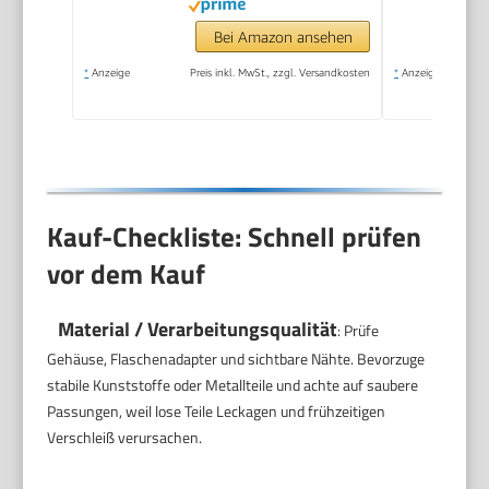
Reinigungspulver),
schwarz, 31943K00
Bei Amazon ansehen
*
Anzeige
Preis inkl. MwSt., zzgl. Versandkosten
*
Anzeige
Kauf-Checkliste: Schnell prüfen
vor dem Kauf
Material / Verarbeitungsqualität
: Prüfe
Gehäuse, Flaschenadapter und sichtbare Nähte. Bevorzuge
stabile Kunststoffe oder Metallteile und achte auf saubere
Passungen, weil lose Teile Leckagen und frühzeitigen
Verschleiß verursachen.