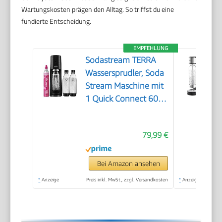
Wartungskosten prägen den Alltag. So triffst du eine
fundierte Entscheidung.
EMPFEHLUNG
Sodastream TERRA
Wassersprudler, Soda
Stream Maschine mit
1 Quick Connect 60L
CO2-Zylinder, 2x 1L
und 3x 1L
79,99 €
spülmaschinengeeignete
Kunststoff-
Sprudlerflaschen,
Bei Amazon ansehen
Höhe 44 cm, Schwarz
*
Anzeige
Preis inkl. MwSt., zzgl. Versandkosten
*
Anzeige