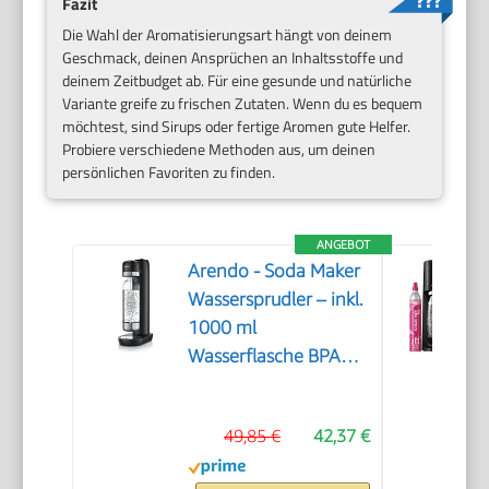
Fazit
Die Wahl der Aromatisierungsart hängt von deinem
Geschmack, deinen Ansprüchen an Inhaltsstoffe und
deinem Zeitbudget ab. Für eine gesunde und natürliche
Variante greife zu frischen Zutaten. Wenn du es bequem
möchtest, sind Sirups oder fertige Aromen gute Helfer.
Probiere verschiedene Methoden aus, um deinen
persönlichen Favoriten zu finden.
ANGEBOT
Arendo - Soda Maker
Wassersprudler – inkl.
1000 ml
Wasserflasche BPA
frei – fein dosierbar –
Soda Streamer
49,85 €
42,37 €
kompatibel mit 60 l
CO2 Zylindern