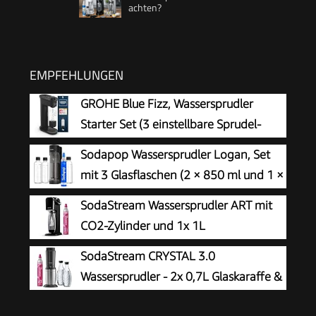
achten?
EMPFEHLUNGEN
GROHE Blue Fizz, Wassersprudler
Starter Set (3 einstellbare Sprudel-
Stufen, ohne CO2 Flasche, 1x 0,85l
Sodapop Wassersprudler Logan, Set
Wasserflasche + Reinigungspulver), schwarz,
mit 3 Glasflaschen (2 × 850 ml und 1 ×
31943K00
600 ml) und 1 CO₂-Zylinder, Matt
SodaStream Wassersprudler ART mit
Schwarz, Höhe 42,6 cm
CO2-Zylinder und 1x 1L
spülmaschinenfeste Kunststoff-
SodaStream CRYSTAL 3.0
Flasche, Höhe 44cm, Schwarz, 44 cm
Wassersprudler - 2x 0,7L Glaskaraffe &
CO2-Zylinder