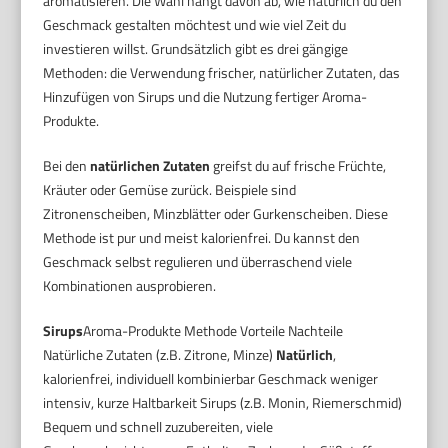
aromatisieren. Die Wahl hängt davon ab, wie natürlich du den
Geschmack gestalten möchtest und wie viel Zeit du
investieren willst. Grundsätzlich gibt es drei gängige
Methoden: die Verwendung frischer, natürlicher Zutaten, das
Hinzufügen von Sirups und die Nutzung fertiger Aroma-
Produkte.
Bei den
natürlichen Zutaten
greifst du auf frische Früchte,
Kräuter oder Gemüse zurück. Beispiele sind
Zitronenscheiben, Minzblätter oder Gurkenscheiben. Diese
Methode ist pur und meist kalorienfrei. Du kannst den
Geschmack selbst regulieren und überraschend viele
Kombinationen ausprobieren.
Sirups
Aroma-Produkte Methode Vorteile Nachteile
Natürliche Zutaten (z.B. Zitrone, Minze)
Natürlich
,
kalorienfrei, individuell kombinierbar Geschmack weniger
intensiv, kurze Haltbarkeit Sirups (z.B. Monin, Riemerschmid)
Bequem und schnell zuzubereiten, viele