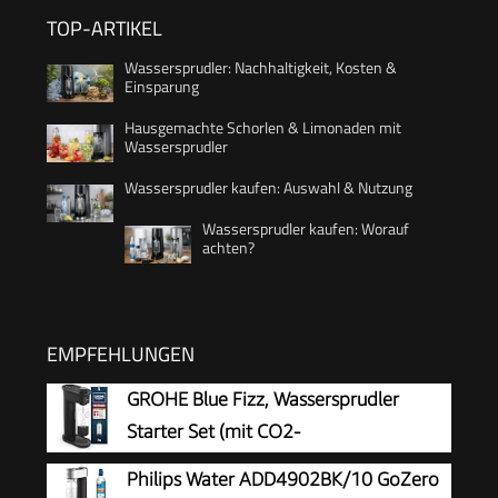
TOP-ARTIKEL
Wassersprudler: Nachhaltigkeit, Kosten &
Einsparung
Hausgemachte Schorlen & Limonaden mit
Wassersprudler
Wassersprudler kaufen: Auswahl & Nutzung
Wassersprudler kaufen: Worauf
achten?
EMPFEHLUNGEN
GROHE Blue Fizz, Wassersprudler
Starter Set (mit CO2-
Füllstandsanzeige, 3 einstellbare
Philips Water ADD4902BK/10 GoZero
Sprudel-Stufen, ohne CO2 Flasche, 1x 0,85l