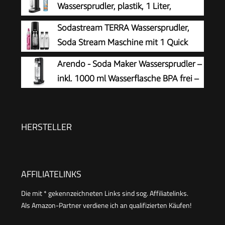
Wassersprudler, plastik, 1 Liter,
Wasserflasche + Reinigungspulver), schwarz,
Schwarz
Sodastream TERRA Wassersprudler,
31947K00
Soda Stream Maschine mit 1 Quick
Connect 60L CO2-Zylinder, 2x 1L und
Arendo - Soda Maker Wassersprudler –
3x 1L spülmaschinengeeignete Kunststoff-
inkl. 1000 ml Wasserflasche BPA frei –
Sprudlerflaschen, Höhe 44 cm, Schwarz
fein dosierbar – Soda Streamer
kompatibel mit 60 l CO2 Zylindern
HERSTELLER
AFFILIATELINKS
Die mit * gekennzeichneten Links sind sog. Affiliatelinks.
Als Amazon-Partner verdiene ich an qualifizierten Käufen!