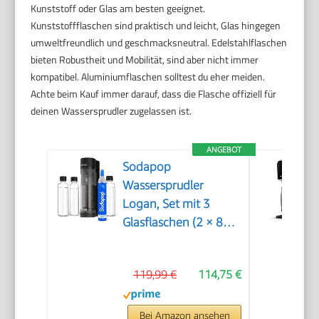
Kunststoff oder Glas am besten geeignet.
Kunststoffflaschen sind praktisch und leicht, Glas hingegen
umweltfreundlich und geschmacksneutral. Edelstahlflaschen
bieten Robustheit und Mobilität, sind aber nicht immer
kompatibel. Aluminiumflaschen solltest du eher meiden.
Achte beim Kauf immer darauf, dass die Flasche offiziell für
deinen Wassersprudler zugelassen ist.
ANGEBOT
Sodapop
Wassersprudler
Logan, Set mit 3
Glasflaschen (2 × 850
ml und 1 × 600 ml)
und 1 CO₂-Zylinder,
119,99 €
114,75 €
Matt Schwarz, Höhe
42,6 cm
Bei Amazon ansehen