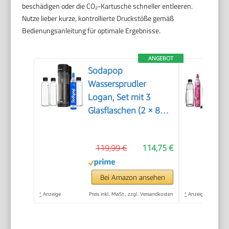
beschädigen oder die CO₂-Kartusche schneller entleeren.
Nutze lieber kurze, kontrollierte Druckstöße gemäß
Bedienungsanleitung für optimale Ergebnisse.
ANGEBOT
Sodapop
Wassersprudler
Logan, Set mit 3
Glasflaschen (2 × 850
ml und 1 × 600 ml)
und 1 CO₂-Zylinder,
119,99 €
114,75 €
Matt Schwarz, Höhe
42,6 cm
Bei Amazon ansehen
*
Anzeige
Preis inkl. MwSt., zzgl. Versandkosten
*
Anzeige