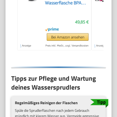
Wasserflasche BPA
frei – fein dosierbar –
Soda Streamer
49,85 €
kompatibel mit 60 l
CO2 Zylindern
Bei Amazon ansehen
*
Anzeige
Preis inkl. MwSt., zzgl. Versandkosten
*
Anzeige
Tipps zur Pflege und Wartung
deines Wassersprudlers
Regelmäßiges Reinigen der Flaschen
Spüle die Sprudlerflaschen nach jedem Gebrauch
gründlich mit klarem Wasser aus. Vermeide aggressive