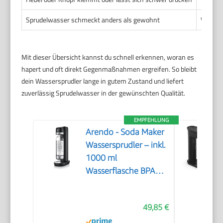
Sprudelwasser schmeckt anders als gewohnt
Verunre
Mit dieser Übersicht kannst du schnell erkennen, woran es
hapert und oft direkt Gegenmaßnahmen ergreifen. So bleibt
dein Wassersprudler lange in gutem Zustand und liefert
zuverlässig Sprudelwasser in der gewünschten Qualität.
EMPFEHLUNG
Arendo - Soda Maker
Wassersprudler – inkl.
1000 ml
Wasserflasche BPA
frei – fein dosierbar –
Soda Streamer
49,85 €
kompatibel mit 60 l
CO2 Zylindern