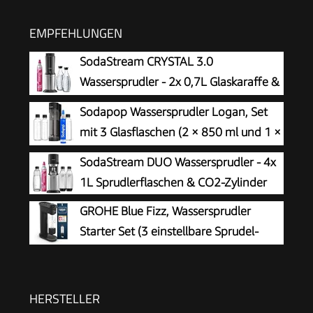
EMPFEHLUNGEN
SodaStream CRYSTAL 3.0
Wassersprudler - 2x 0,7L Glaskaraffe &
CO2-Zylinder
Sodapop Wassersprudler Logan, Set
mit 3 Glasflaschen (2 × 850 ml und 1 ×
600 ml) und 1 CO₂-Zylinder, Matt
SodaStream DUO Wassersprudler - 4x
Schwarz, Höhe 42,6 cm
1L Sprudlerflaschen & CO2-Zylinder
GROHE Blue Fizz, Wassersprudler
Starter Set (3 einstellbare Sprudel-
Stufen, ohne CO2 Flasche, 1x 0,85l
Wasserflasche + Reinigungspulver), schwarz,
31943K00
HERSTELLER