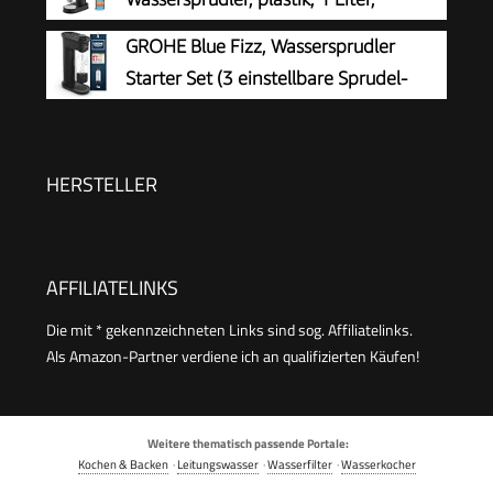
Sprudelgerät für prickelnden Genuss auf
Schwarz
GROHE Blue Fizz, Wassersprudler
Knopfdruck, Farbe Lava
Starter Set (3 einstellbare Sprudel-
Stufen, ohne CO2 Flasche, 1x 0,85l
Wasserflasche + Reinigungspulver), schwarz,
31943K00
HERSTELLER
AFFILIATELINKS
Die mit * gekennzeichneten Links sind sog. Affiliatelinks.
Als Amazon-Partner verdiene ich an qualifizierten Käufen!
Weitere thematisch passende Portale:
Kochen & Backen
·
Leitungswasser
·
Wasserfilter
·
Wasserkocher