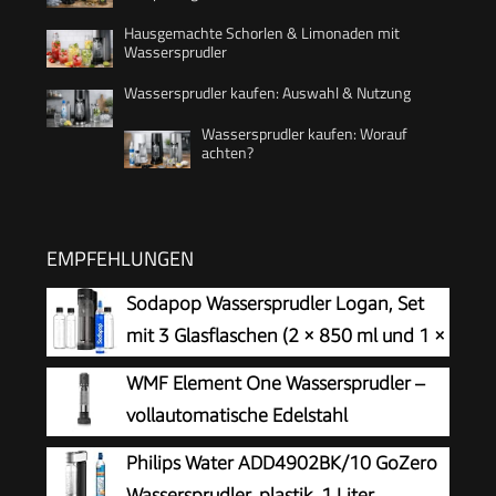
Hausgemachte Schorlen & Limonaden mit
Wassersprudler
Wassersprudler kaufen: Auswahl & Nutzung
Wassersprudler kaufen: Worauf
achten?
EMPFEHLUNGEN
Sodapop Wassersprudler Logan, Set
mit 3 Glasflaschen (2 × 850 ml und 1 ×
600 ml) und 1 CO₂-Zylinder, Matt
WMF Element One Wassersprudler –
Schwarz, Höhe 42,6 cm
vollautomatische Edelstahl
Sprudelmaschine mit 3 Graden,
Philips Water ADD4902BK/10 GoZero
platzsparendes Design, eleganter Soda Maker &
Wassersprudler, plastik, 1 Liter,