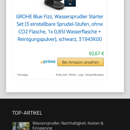
GROHE Blue Fizz, Wassersprudler Starter
Set (3 einstellbare Sprudel-Stufen, ohne
CO2 Flasche, 1x 0,85l Wasserflasche +
Reinigungspulver), schwarz, 31943K00
92,67 €
Bei Amazon ansehen
*
Anzeige
Preis inkl. MwSt., zzgl. Versandkosten
TOP-ARTIKEL
Wassersprudler: Nachhaltigkeit, Kosten &
Einsparung