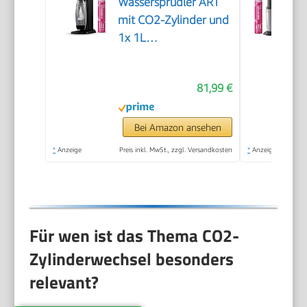
Wassersprudler ART
mit CO2-Zylinder und
1x 1L
spülmaschinenfeste
Kunststoff-Flasche,
81,99 €
Höhe 44cm, Schwarz,
44 cm
Bei Amazon ansehen
*
Anzeige
Preis inkl. MwSt., zzgl. Versandkosten
*
Anzeige
Für wen ist das Thema CO2-
Zylinderwechsel besonders
relevant?