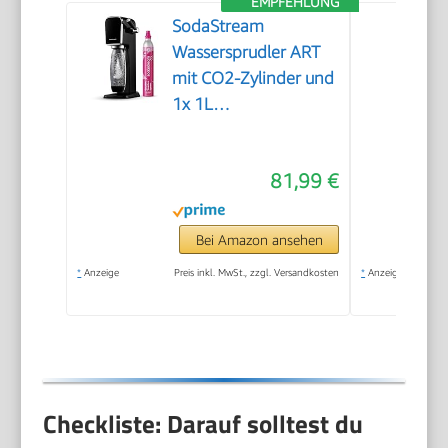
EMPFEHLUNG
SodaStream
Wassersprudler ART
mit CO2-Zylinder und
1x 1L
spülmaschinenfeste
Kunststoff-Flasche,
81,99 €
Höhe 44cm, Schwarz,
44 cm
Bei Amazon ansehen
*
Anzeige
Preis inkl. MwSt., zzgl. Versandkosten
*
Anzeige
Checkliste: Darauf solltest du