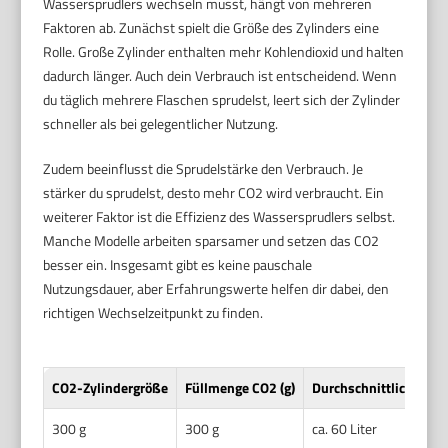
Wassersprudlers wechseln musst, hängt von mehreren
Faktoren ab. Zunächst spielt die Größe des Zylinders eine
Rolle. Große Zylinder enthalten mehr Kohlendioxid und halten
dadurch länger. Auch dein Verbrauch ist entscheidend. Wenn
du täglich mehrere Flaschen sprudelst, leert sich der Zylinder
schneller als bei gelegentlicher Nutzung.
Zudem beeinflusst die Sprudelstärke den Verbrauch. Je
stärker du sprudelst, desto mehr CO2 wird verbraucht. Ein
weiterer Faktor ist die Effizienz des Wassersprudlers selbst.
Manche Modelle arbeiten sparsamer und setzen das CO2
besser ein. Insgesamt gibt es keine pauschale
Nutzungsdauer, aber Erfahrungswerte helfen dir dabei, den
richtigen Wechselzeitpunkt zu finden.
CO2-Zylindergröße
Füllmenge CO2 (g)
Durchschnittliche Me
300 g
300 g
ca. 60 Liter