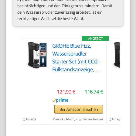
beeinträchtigen und den Trinkgenuss mindern. Damit
dein Wassersprudler zuverlässig arbeitet, ist ein
rechtzeitiger Wechsel die beste Wahl.
ANGEBOT
GROHE Blue Fizz,
Wassersprudler
Starter Set (mit CO2-
Füllstandsanzeige, 3
einstellbare Sprudel-
Stufen, ohne CO2
121,99 €
116,74 €
Flasche, 1x 0,85l
Wasserflasche +
Reinigungspulver),
Bei Amazon ansehen
schwarz, 31947K00
*
Anzeige
Preis inkl. MwSt., zzgl. Versandkosten
*
Anzeige