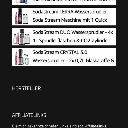
600 ml) und 1 CO₂-Zylinder, Matt
Sodastream TERRA Wassersprudler,
Schwarz, Höhe 42,6 cm
Soda Stream Maschine mit 1 Quick
Connect 60L CO2-Zylinder, 2x 1L und
SodaStream DUO Wassersprudler - 4x
3x 1L spülmaschinengeeignete Kunststoff-
1L Sprudlerflaschen & CO2-Zylinder
Sprudlerflaschen, Höhe 44 cm, Schwarz
SodaStream CRYSTAL 3.0
Wassersprudler - 2x 0,7L Glaskaraffe &
CO2-Zylinder
HERSTELLER
AFFILIATELINKS
Die mit * gekennzeichneten Links sind sog. Affiliatelinks.