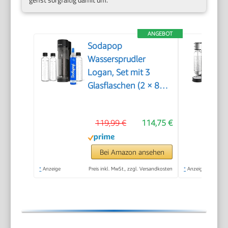
ANGEBOT
Sodapop
Wassersprudler
Logan, Set mit 3
Glasflaschen (2 × 850
ml und 1 × 600 ml)
und 1 CO₂-Zylinder,
119,99 €
114,75 €
Matt Schwarz, Höhe
42,6 cm
Bei Amazon ansehen
*
Anzeige
Preis inkl. MwSt., zzgl. Versandkosten
*
Anzeige