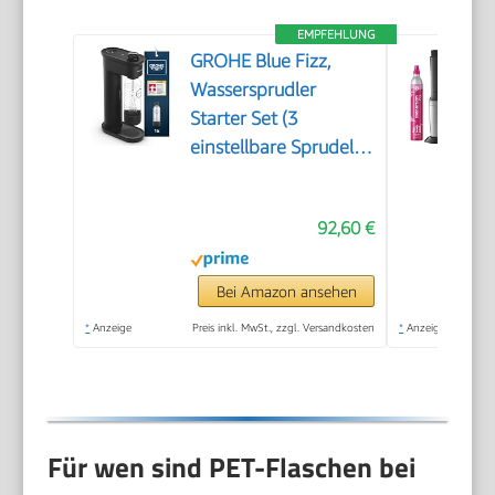
EMPFEHLUNG
GROHE Blue Fizz,
Wassersprudler
Starter Set (3
einstellbare Sprudel-
Stufen, ohne CO2
Flasche, 1x 0,85l
92,60 €
Wasserflasche +
Reinigungspulver),
schwarz, 31943K00
Bei Amazon ansehen
*
Anzeige
Preis inkl. MwSt., zzgl. Versandkosten
*
Anzeige
Für wen sind PET-Flaschen bei