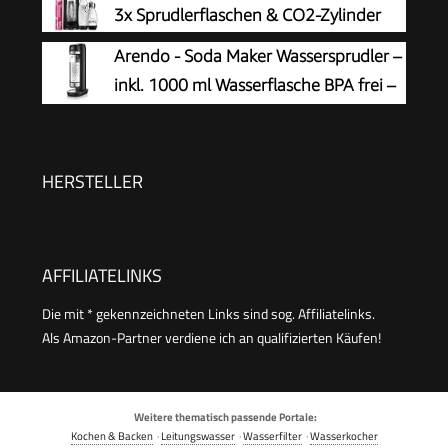
Sprudel-Stufen, ohne CO2 Flasche, 1x 0,85l
3x Sprudlerflaschen & CO2-Zylinder
Wasserflasche + Reinigungspulver), schwarz,
Arendo - Soda Maker Wassersprudler –
31947K00
inkl. 1000 ml Wasserflasche BPA frei –
fein dosierbar – Soda Streamer
kompatibel mit 60 l CO2 Zylindern
HERSTELLER
AFFILIATELINKS
Die mit * gekennzeichneten Links sind sog. Affiliatelinks.
Als Amazon-Partner verdiene ich an qualifizierten Käufen!
Weitere thematisch passende Portale:
Kochen & Backen
·
Leitungswasser
·
Wasserfilter
·
Wasserkocher