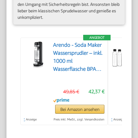
den Umgang mit Sicherheitsregeln bist. Ansonsten bleib
lieber beim klassischen Sprudelwasser und genieße es
unkompliziert.
ANGEBOT
Arendo - Soda Maker
Wassersprudler – inkl.
1000 ml
Wasserflasche BPA
frei – fein dosierbar –
Soda Streamer
49,85 €
42,37 €
kompatibel mit 60 l
CO2 Zylindern
Bei Amazon ansehen
*
Anzeige
Preis inkl. MwSt., zzgl. Versandkosten
*
Anzeige