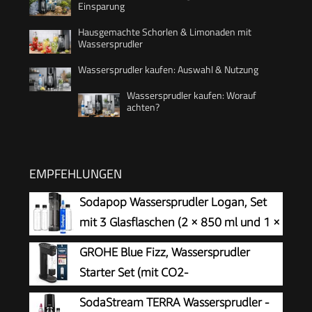
Einsparung
Hausgemachte Schorlen & Limonaden mit
Wassersprudler
Wassersprudler kaufen: Auswahl & Nutzung
Wassersprudler kaufen: Worauf
achten?
EMPFEHLUNGEN
Sodapop Wassersprudler Logan, Set
mit 3 Glasflaschen (2 × 850 ml und 1 ×
600 ml) und 1 CO₂-Zylinder, Matt
GROHE Blue Fizz, Wassersprudler
Schwarz, Höhe 42,6 cm
Starter Set (mit CO2-
Füllstandsanzeige, 3 einstellbare
SodaStream TERRA Wassersprudler -