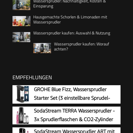
Wassersprudler: Nachhaltigkeit, Kosten &
Einsparung
Hausgemachte Schorlen & Limonaden mit
Wassersprudler
Wassersprudler kaufen: Auswahl & Nutzung
Wassersprudler kaufen: Worauf
achten?
EMPFEHLUNGEN
GROHE Blue Fizz, Wassersprudler
Starter Set (3 einstellbare Sprudel-
Stufen, ohne CO2 Flasche, 1x 0,85l
SodaStream TERRA Wassersprudler -
Wasserflasche + Reinigungspulver), schwarz,
3x Sprudlerflaschen & CO2-Zylinder
31943K00
SodaStream Wassersprudler ART mit