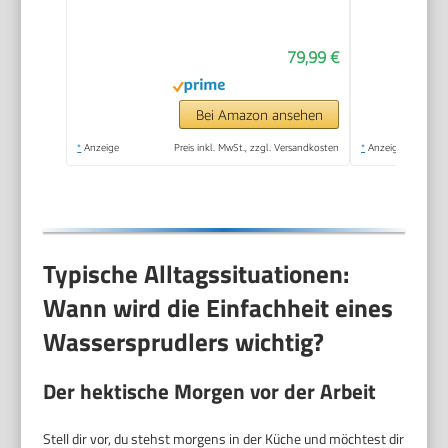
CO2-Zylinder, 2x 1L
und 3x 1L
79,99 €
spülmaschinengeeignete
Kunststoff-
Sprudlerflaschen,
Bei Amazon ansehen
Höhe 44 cm, Schwarz
*
Anzeige
Preis inkl. MwSt., zzgl. Versandkosten
*
Anzeige
Typische Alltagssituationen:
Wann wird die Einfachheit eines
Wassersprudlers wichtig?
Der hektische Morgen vor der Arbeit
Stell dir vor, du stehst morgens in der Küche und möchtest dir