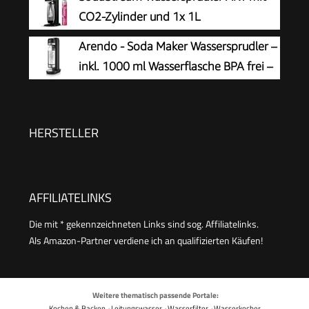
CO2-Zylinder und 1x 1L
spülmaschinenfeste Kunststoff-
Arendo - Soda Maker Wassersprudler –
Flasche, Höhe 44cm, Schwarz, 44 cm
inkl. 1000 ml Wasserflasche BPA frei –
fein dosierbar – Soda Streamer
kompatibel mit 60 l CO2 Zylindern
HERSTELLER
AFFILIATELINKS
Die mit * gekennzeichneten Links sind sog. Affiliatelinks.
Als Amazon-Partner verdiene ich an qualifizierten Käufen!
Weitere thematisch passende Portale:
Kochen & Backen
·
Leitungswasser
·
Wasserfilter
·
Wasserkocher