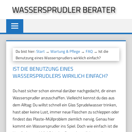
Zum
WASSERSPRUDLER BERATER
Inhalt
springen
Du bist hier:
Start
→
Wartung & Pflege
→
FAQ
→ Ist die
Benutzung eines Wassersprudlers wirklich einfach?
IST DIE BENUTZUNG EINES
WASSERSPRUDLERS WIRKLICH EINFACH?
Du hast sicher schon einmal darüber nachgedacht, dir einen
Wassersprudler anzuschaffen. Vielleicht kennst du das aus
dem Alltag: Du willst schnell ein Glas Sprudelwasser trinken,
hast aber keine Lust, immer neue Flaschen zu schleppen oder
findest das Plaste-Müllproblem ziemlich nervig. Genau hier
kommt ein Wassersprudler ins Spiel. Doch wie einfach ist die