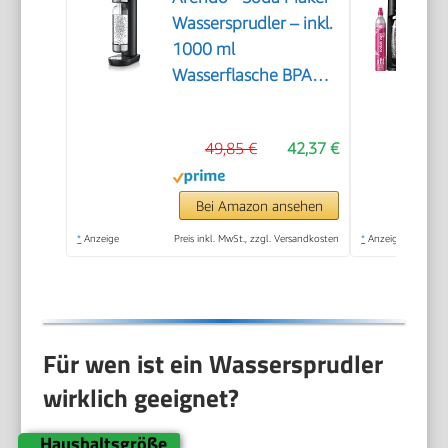
Wassersprudler – inkl.
1000 ml
Wasserflasche BPA
frei – fein dosierbar –
Soda Streamer
49,85 €
42,37 €
kompatibel mit 60 l
CO2 Zylindern
Bei Amazon ansehen
*
Anzeige
Preis inkl. MwSt., zzgl. Versandkosten
*
Anzeige
Für wen ist ein Wassersprudler
wirklich geeignet?
Haushaltsgröße