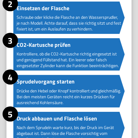
Einsetzen der Flasche
Schraube oder klicke die Flasche an den Wassersprudler,
je nach Modell. Achte darauf, dass sie richtig sitzt und fest
fixiert ist, um ein Auslaufen zu verhindern.
CO2-Kartusche prüfen
Kontrolliere, ob die CO2-Kartusche richtig eingesetzt ist
und genügend Füllstand hat. Ein leerer oder falsch
eingesetzter Zylinder kann die Funktion beeinträchtigen.
Sprudelvorgang starten
Drücke den Hebel oder Knopf kontrolliert und gleichmäßig.
Bei den meisten Geräten reicht ein kurzes Drücken für
ausreichend Kohlensäure.
Druck abbauen und Flasche lösen
Nach dem Sprudeln warte kurz, bis der Druck im Gerät
abgebaut ist. Dann löse die Flasche vorsichtig vom