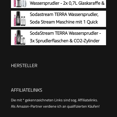
Wassersprudler - 2x 0,7L Glaskaraffe &
31943K00
CO2-Zylinder
Sodastream TERRA Wassersprudler,
Soda Stream Maschine mit 1 Quick
Connect 60L CO2-Zylinder, 2x 1L und
SodaStream TERRA Wassersprudler -
3x 1L spülmaschinengeeignete Kunststoff-
3x Sprudlerflaschen & CO2-Zylinder
Sprudlerflaschen, Höhe 44 cm, Schwarz
HERSTELLER
AFFILIATELINKS
Die mit * gekennzeichneten Links sind sog. Affiliatelinks.
Als Amazon-Partner verdiene ich an qualifizierten Käufen!