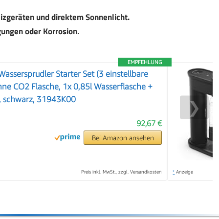
izgeräten und direktem Sonnenlicht.
gungen oder Korrosion.
EMPFEHLUNG
assersprudler Starter Set (3 einstellbare
hne CO2 Flasche, 1x 0,85l Wasserflasche +
), schwarz, 31943K00
❯
92,67 €
Bei Amazon ansehen
Preis inkl. MwSt., zzgl. Versandkosten
*
Anzeige