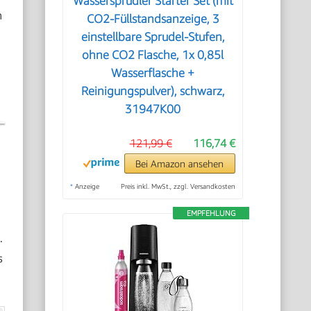
Wassersprudler Starter Set (mit
n
CO2-Füllstandsanzeige, 3
einstellbare Sprudel-Stufen,
ohne CO2 Flasche, 1x 0,85l
Wasserflasche +
Reinigungspulver), schwarz,
31947K00
121,99 €
116,74 €
Bei Amazon ansehen
*
Anzeige
Preis inkl. MwSt., zzgl. Versandkosten
EMPFEHLUNG
.
s