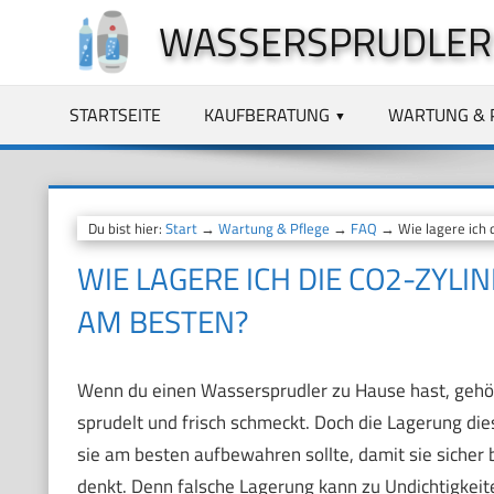
Zum
WASSERSPRUDLER
Inhalt
springen
STARTSEITE
KAUFBERATUNG
WARTUNG & 
Du bist hier:
Start
→
Wartung & Pflege
→
FAQ
→ Wie lagere ich 
WIE LAGERE ICH DIE CO2-ZYL
AM BESTEN?
Wenn du einen Wassersprudler zu Hause hast, gehör
sprudelt und frisch schmeckt. Doch die Lagerung diese
sie am besten aufbewahren sollte, damit sie sicher b
denkt. Denn falsche Lagerung kann zu Undichtigkeite