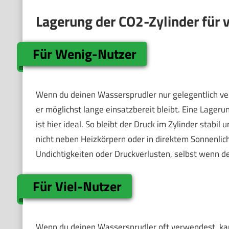
Lagerung der CO2-Zylinder für
Für Wenig-Nutzer
Wenn du deinen Wassersprudler nur gelegentlich ver
er möglichst lange einsatzbereit bleibt. Eine Lage
ist hier ideal. So bleibt der Druck im Zylinder stabil 
nicht neben Heizkörpern oder in direktem Sonnenli
Undichtigkeiten oder Druckverlusten, selbst wenn der
Für Viel-Nutzer
Wenn du deinen Wassersprudler oft verwendest, kann