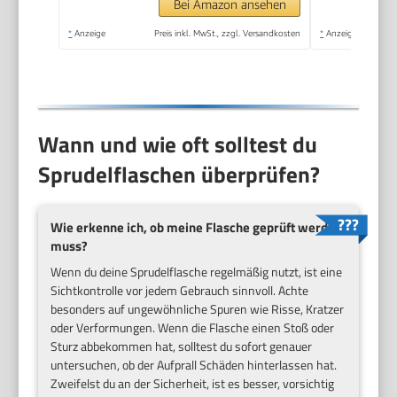
Sprudlerflaschen,
Bei Amazon ansehen
Höhe 44 cm, Schwarz
*
Anzeige
Preis inkl. MwSt., zzgl. Versandkosten
*
Anzeige
Wann und wie oft solltest du
Sprudelflaschen überprüfen?
Wie erkenne ich, ob meine Flasche geprüft werden
muss?
Wenn du deine Sprudelflasche regelmäßig nutzt, ist eine
Sichtkontrolle vor jedem Gebrauch sinnvoll. Achte
besonders auf ungewöhnliche Spuren wie Risse, Kratzer
oder Verformungen. Wenn die Flasche einen Stoß oder
Sturz abbekommen hat, solltest du sofort genauer
untersuchen, ob der Aufprall Schäden hinterlassen hat.
Zweifelst du an der Sicherheit, ist es besser, vorsichtig