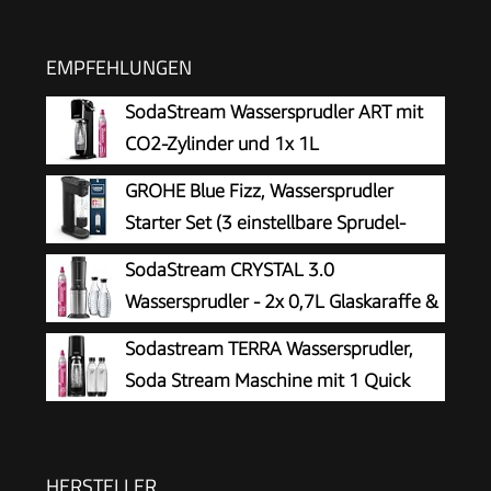
EMPFEHLUNGEN
SodaStream Wassersprudler ART mit
CO2-Zylinder und 1x 1L
spülmaschinenfeste Kunststoff-
GROHE Blue Fizz, Wassersprudler
Flasche, Höhe 44cm, Schwarz, 44 cm
Starter Set (3 einstellbare Sprudel-
Stufen, ohne CO2 Flasche, 1x 0,85l
SodaStream CRYSTAL 3.0
Wasserflasche + Reinigungspulver), schwarz,
Wassersprudler - 2x 0,7L Glaskaraffe &
31943K00
CO2-Zylinder
Sodastream TERRA Wassersprudler,
Soda Stream Maschine mit 1 Quick
Connect 60L CO2-Zylinder, 2x 1L und
3x 1L spülmaschinengeeignete Kunststoff-
Sprudlerflaschen, Höhe 44 cm, Schwarz
HERSTELLER