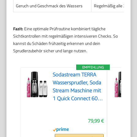
Geruch und Geschmack des Wassers
Regelmäßig alle 2-4 W
Fazit:
Eine optimale Prüfroutine kombiniert tägliche
Sichtkontrollen mit regelmäßigen intensiveren Checks. So
kannst du Schäden frühzeitig erkennen und dein
Sprudlerzubehör sicher und lange nutzen.
EMPFEHLUNG
Sodastream TERRA
Wassersprudler, Soda
Stream Maschine mit
1 Quick Connect 60L
CO2-Zylinder, 2x 1L
und 3x 1L
79,99 €
spülmaschinengeeignete
Kunststoff-