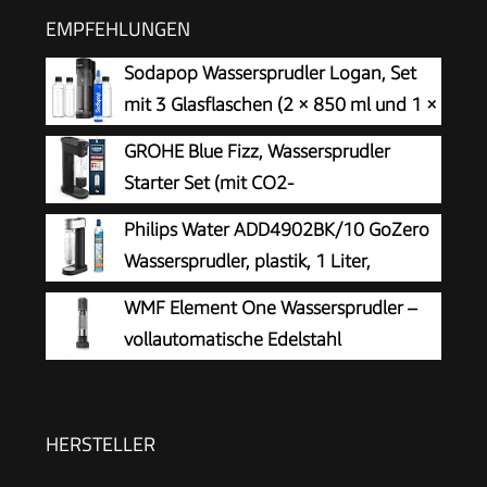
EMPFEHLUNGEN
Sodapop Wassersprudler Logan, Set
mit 3 Glasflaschen (2 × 850 ml und 1 ×
600 ml) und 1 CO₂-Zylinder, Matt
GROHE Blue Fizz, Wassersprudler
Schwarz, Höhe 42,6 cm
Starter Set (mit CO2-
Füllstandsanzeige, 3 einstellbare
Philips Water ADD4902BK/10 GoZero
Sprudel-Stufen, ohne CO2 Flasche, 1x 0,85l
Wassersprudler, plastik, 1 Liter,
Wasserflasche + Reinigungspulver), schwarz,
Schwarz
WMF Element One Wassersprudler –
31947K00
vollautomatische Edelstahl
Sprudelmaschine mit 3 Graden,
platzsparendes Design, eleganter Soda Maker &
Sprudelgerät für prickelnden Genuss auf
HERSTELLER
Knopfdruck, Farbe Lava