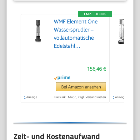
EMPFEHLUNG
WMF Element One
Wassersprudler –
vollautomatische
Edelstahl
Sprudelmaschine mit
3 Graden,
156,46 €
platzsparendes
Design, eleganter
Soda Maker &
Bei Amazon ansehen
Sprudelgerät für
*
Anzeige
Preis inkl. MwSt., zzgl. Versandkosten
*
Anzeige
prickelnden Genuss
auf Knopfdruck, Farbe
Lava
Zeit- und Kostenaufwand