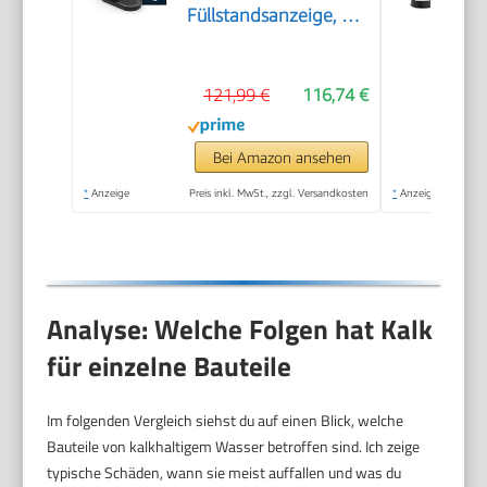
Füllstandsanzeige, 3
einstellbare Sprudel-
Stufen, ohne CO2
121,99 €
116,74 €
Flasche, 1x 0,85l
Wasserflasche +
Reinigungspulver),
Bei Amazon ansehen
schwarz, 31947K00
*
Anzeige
Preis inkl. MwSt., zzgl. Versandkosten
*
Anzeige
Analyse: Welche Folgen hat Kalk
für einzelne Bauteile
Im folgenden Vergleich siehst du auf einen Blick, welche
Bauteile von kalkhaltigem Wasser betroffen sind. Ich zeige
typische Schäden, wann sie meist auffallen und was du