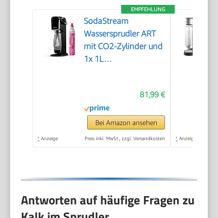
EMPFEHLUNG
SodaStream
Wassersprudler ART
mit CO2-Zylinder und
1x 1L
spülmaschinenfeste
Kunststoff-Flasche,
81,99 €
Höhe 44cm, Schwarz,
44 cm
Bei Amazon ansehen
*
Anzeige
Preis inkl. MwSt., zzgl. Versandkosten
*
Anzeige
Antworten auf häufige Fragen zu
Kalk im Sprudler