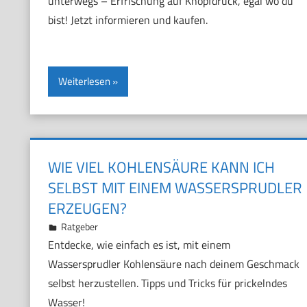
unterwegs – Erfrischung auf Knopfdruck, egal wo du
bist! Jetzt informieren und kaufen.
Weiterlesen
WIE VIEL KOHLENSÄURE KANN ICH
SELBST MIT EINEM WASSERSPRUDLER
ERZEUGEN?
23. November 2024
Marco
Ratgeber
Entdecke, wie einfach es ist, mit einem
Wassersprudler Kohlensäure nach deinem Geschmack
selbst herzustellen. Tipps und Tricks für prickelndes
Wasser!