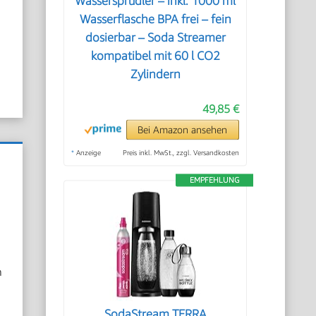
Wassersprudler – inkl. 1000 ml
Wasserflasche BPA frei – fein
dosierbar – Soda Streamer
kompatibel mit 60 l CO2
Zylindern
49,85 €
Bei Amazon ansehen
*
Anzeige
Preis inkl. MwSt., zzgl. Versandkosten
EMPFEHLUNG
n
SodaStream TERRA