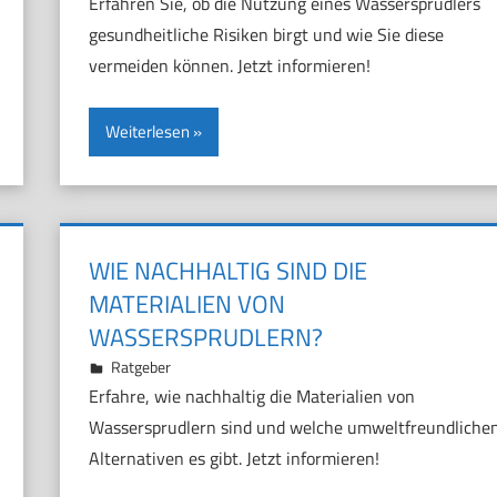
Erfahren Sie, ob die Nutzung eines Wassersprudlers
gesundheitliche Risiken birgt und wie Sie diese
vermeiden können. Jetzt informieren!
Weiterlesen
WIE NACHHALTIG SIND DIE
MATERIALIEN VON
WASSERSPRUDLERN?
20. November 2024
Marco
Ratgeber
Erfahre, wie nachhaltig die Materialien von
Wassersprudlern sind und welche umweltfreundliche
Alternativen es gibt. Jetzt informieren!