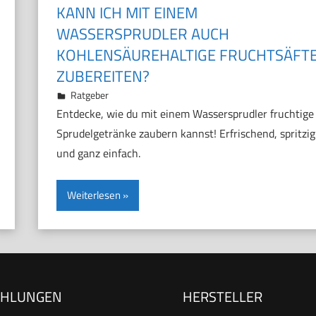
KANN ICH MIT EINEM
WASSERSPRUDLER AUCH
KOHLENSÄUREHALTIGE FRUCHTSÄFT
ZUBEREITEN?
3. November 2024
Marco
Ratgeber
Entdecke, wie du mit einem Wassersprudler fruchtige
Sprudelgetränke zaubern kannst! Erfrischend, spritzig
und ganz einfach.
Weiterlesen
EHLUNGEN
HERSTELLER