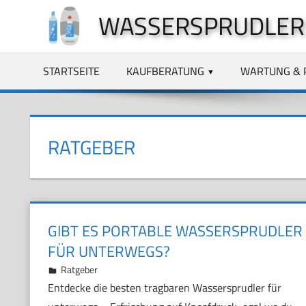
Zum
WASSERSPRUDLER
Inhalt
springen
STARTSEITE
KAUFBERATUNG
WARTUNG & 
RATGEBER
GIBT ES PORTABLE WASSERSPRUDLER
FÜR UNTERWEGS?
29. November 2024
Marco
Ratgeber
Entdecke die besten tragbaren Wassersprudler für