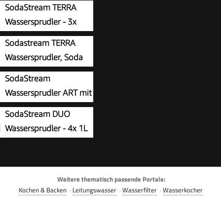
SodaStream TERRA
Wassersprudler - 3x
Sprudlerflaschen &
Sodastream TERRA
inder
Wassersprudler, Soda
Stream Maschine mit 1
SodaStream
onnect 60L CO2-Zylinder,
Wassersprudler ART mit
nd 3x 1L
CO2-Zylinder und 1x 1L
SodaStream DUO
chinengeeignete
chinenfeste Kunststoff-
Wassersprudler - 4x 1L
ff-Sprudlerflaschen,
, Höhe 44cm, Schwarz, 44
Sprudlerflaschen &
 cm, Schwarz
inder
Weitere thematisch passende Portale:
Kochen & Backen
·
Leitungswasser
·
Wasserfilter
·
Wasserkocher