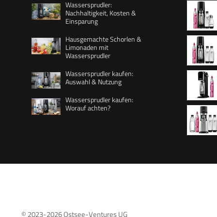
Wassersprudler:
Nachhaltigkeit, Kosten &
Einsparung
Hausgemachte Schorlen &
Limonaden mit
CO2-Zyl
Wassersprudler
Wassersprudler kaufen:
Auswahl & Nutzung
Quick C
2x 1L u
Wassersprudler kaufen:
Worauf achten?
spülmas
spülmas
Kunststo
Flasche
Höhe 44
cm
CO2-Zyl
© 2023-2026
Ostsee-Ventures UG