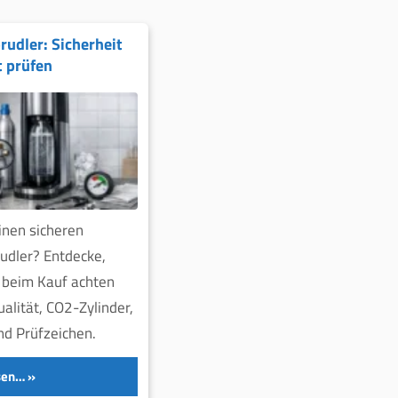
udler: Sicherheit
t prüfen
einen sicheren
udler? Entdecke,
 beim Kauf achten
alität, CO2-Zylinder,
nd Prüfzeichen.
sen…