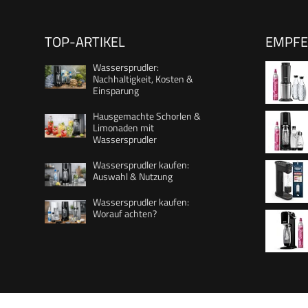
TOP-ARTIKEL
EMPF
Wassersprudler:
Nachhaltigkeit, Kosten &
Einsparung
Hausgemachte Schorlen &
Limonaden mit
CO2-Zyl
Wassersprudler
Wassersprudler kaufen:
Auswahl & Nutzung
CO2-Zyl
Wassersprudler kaufen:
Worauf achten?
Füllstan
Sprudel
Flasche,
spülmas
Reinigun
Flasche