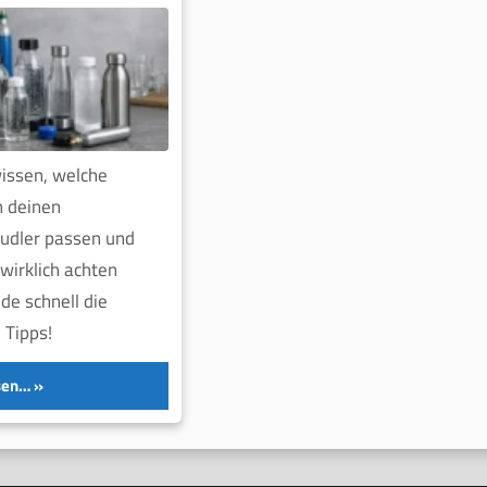
wissen, welche
n deinen
udler passen und
wirklich achten
de schnell die
 Tipps!
sen…