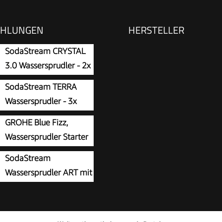
EHLUNGEN
HERSTELLER
SodaStream CRYSTAL
3.0 Wassersprudler - 2x
0,7L Glaskaraffe &
SodaStream TERRA
inder
Wassersprudler - 3x
Sprudlerflaschen &
GROHE Blue Fizz,
inder
Wassersprudler Starter
Set (mit CO2-
SodaStream
dsanzeige, 3 einstellbare
Wassersprudler ART mit
-Stufen, ohne CO2
CO2-Zylinder und 1x 1L
 1x 0,85l Wasserflasche +
chinenfeste Kunststoff-
gspulver), schwarz,
, Höhe 44cm, Schwarz, 44