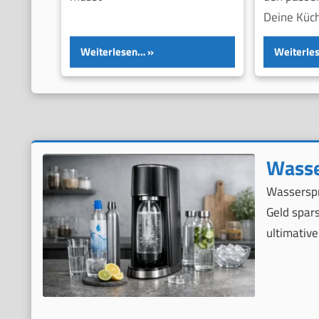
Deine Küch
Weiterlesen…
Weiterle
Wasse
Wasserspr
Geld spar
ultimative