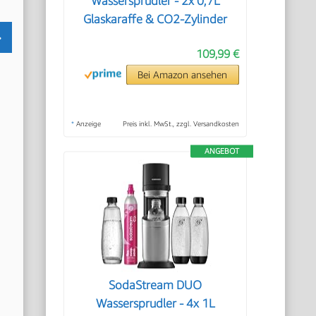
Wassersprudler - 2x 0,7L
Glaskaraffe & CO2-Zylinder
109,99 €
Bei Amazon ansehen
*
Anzeige
Preis inkl. MwSt., zzgl. Versandkosten
ANGEBOT
SodaStream DUO
Wassersprudler - 4x 1L