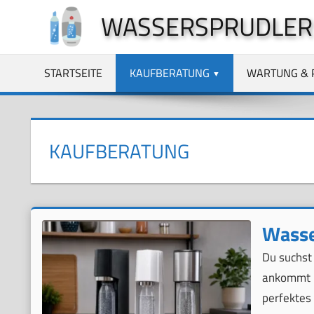
Zum
WASSERSPRUDLER
Inhalt
springen
STARTSEITE
KAUFBERATUNG
WARTUNG & 
KAUFBERATUNG
Wasse
Du suchst
ankommt –
perfektes