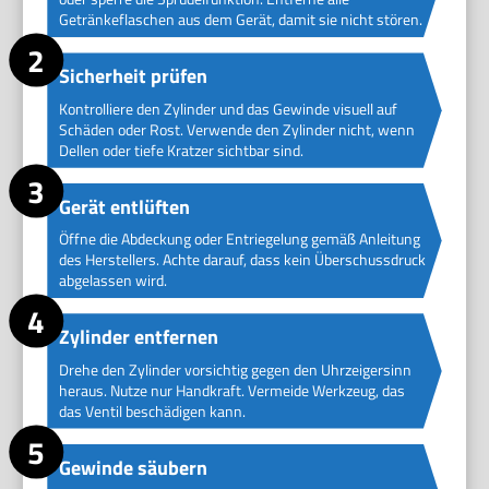
Getränkeflaschen aus dem Gerät, damit sie nicht stören.
Sicherheit prüfen
Kontrolliere den Zylinder und das Gewinde visuell auf
Schäden oder Rost. Verwende den Zylinder nicht, wenn
Dellen oder tiefe Kratzer sichtbar sind.
Gerät entlüften
Öffne die Abdeckung oder Entriegelung gemäß Anleitung
des Herstellers. Achte darauf, dass kein Überschussdruck
abgelassen wird.
Zylinder entfernen
Drehe den Zylinder vorsichtig gegen den Uhrzeigersinn
heraus. Nutze nur Handkraft. Vermeide Werkzeug, das
das Ventil beschädigen kann.
Gewinde säubern