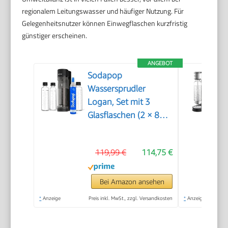
regionalem Leitungswasser und häufiger Nutzung. Für
Gelegenheitsnutzer können Einwegflaschen kurzfristig
günstiger erscheinen.
ANGEBOT
Sodapop
Wassersprudler
Logan, Set mit 3
Glasflaschen (2 × 850
ml und 1 × 600 ml)
und 1 CO₂-Zylinder,
119,99 €
114,75 €
Matt Schwarz, Höhe
42,6 cm
Bei Amazon ansehen
*
Anzeige
Preis inkl. MwSt., zzgl. Versandkosten
*
Anzeige