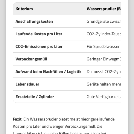
Kriterium
Wassersprudler (Beispiel
Anschaffungskosten
Grundgeräte zwischen 30 u
Laufende Kosten pro Liter
CO2-Zylinder-Tausch ~6–12
CO2-Emissionen pro Liter
Für Sprudelwasser liegen 
Verpackungsmüll
Geringer Einwegmüll. Wied
Aufwand beim Nachfüllen / Logistik
Du musst CO2-Zylinder reg
Lebensdauer
Geräte halten mehrere Jahr
Ersatzteile / Zylinder
Gute Verfügbarkeit. Herste
Fazit
: Ein Wassersprudler bietet meist niedrigere laufende
Kosten pro Liter und weniger Verpackungsmüll. Die
Umweltbilanz ist in vielen Fällen besser, vor allem bei