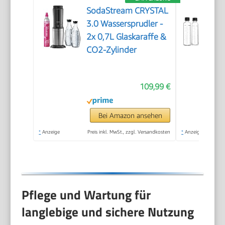
SodaStream CRYSTAL
3.0 Wassersprudler -
2x 0,7L Glaskaraffe &
CO2-Zylinder
109,99 €
Bei Amazon ansehen
*
Anzeige
Preis inkl. MwSt., zzgl. Versandkosten
*
Anzeige
Pflege und Wartung für
langlebige und sichere Nutzung