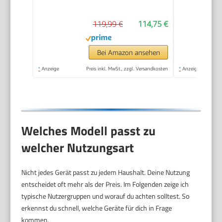
ml und 1 × 600 ml)
und 1 CO₂-Zylinder,
119,99 €
114,75 €
Matt Schwarz, Höhe
42,6 cm
Bei Amazon ansehen
*
Anzeige
Preis inkl. MwSt., zzgl. Versandkosten
*
Anzeige
Welches Modell passt zu
welcher Nutzungsart
Nicht jedes Gerät passt zu jedem Haushalt. Deine Nutzung
entscheidet oft mehr als der Preis. Im Folgenden zeige ich
typische Nutzergruppen und worauf du achten solltest. So
erkennst du schnell, welche Geräte für dich in Frage
kommen.