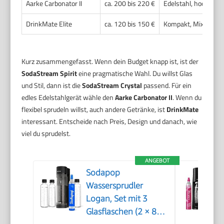
Aarke Carbonator II
ca. 200 bis 220 €
Edelstahl, hochwert
DrinkMate Elite
ca. 120 bis 150 €
Kompakt, Mix aus Ku
Kurz zusammengefasst. Wenn dein Budget knapp ist, ist der
SodaStream Spirit
eine pragmatische Wahl. Du willst Glas
und Stil, dann ist die
SodaStream Crystal
passend. Für ein
edles Edelstahlgerät wähle den
Aarke Carbonator II
. Wenn du
flexibel sprudeln willst, auch andere Getränke, ist
DrinkMate
interessant. Entscheide nach Preis, Design und danach, wie
viel du sprudelst.
ANGEBOT
Sodapop
Wassersprudler
Logan, Set mit 3
Glasflaschen (2 × 850