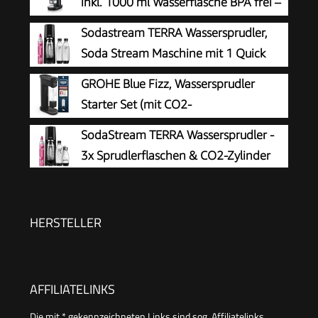
inkl. 1000 ml Wasserflasche BPA frei –
fein dosierbar – Soda Streamer
Sodastream TERRA Wassersprudler,
kompatibel mit 60 l CO2 Zylindern
Soda Stream Maschine mit 1 Quick
Connect 60L CO2-Zylinder, 2x 1L und
GROHE Blue Fizz, Wassersprudler
3x 1L spülmaschinengeeignete Kunststoff-
Starter Set (mit CO2-
Sprudlerflaschen, Höhe 44 cm, Schwarz
Füllstandsanzeige, 3 einstellbare
SodaStream TERRA Wassersprudler -
Sprudel-Stufen, ohne CO2 Flasche, 1x 0,85l
3x Sprudlerflaschen & CO2-Zylinder
Wasserflasche + Reinigungspulver), schwarz,
31947K00
HERSTELLER
AFFILIATELINKS
Die mit * gekennzeichneten Links sind sog. Affiliatelinks.