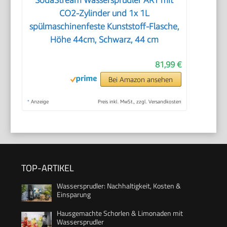
SodaStream Wassersprudler ART mit
CO2-Zylinder und 1x 1L
spülmaschinenfeste Kunststoff-Flasche,
Höhe 44cm, Schwarz, 44 cm
81,99 €
Bei Amazon ansehen
*
Anzeige
Preis inkl. MwSt., zzgl. Versandkosten
TOP-ARTIKEL
Wassersprudler: Nachhaltigkeit, Kosten &
Einsparung
Hausgemachte Schorlen & Limonaden mit
Wassersprudler