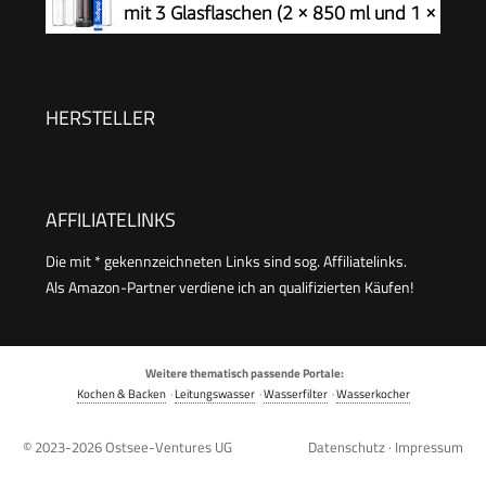
mit 3 Glasflaschen (2 × 850 ml und 1 ×
600 ml) und 1 CO₂-Zylinder, Matt
Schwarz, Höhe 42,6 cm
HERSTELLER
AFFILIATELINKS
Die mit * gekennzeichneten Links sind sog. Affiliatelinks.
Als Amazon-Partner verdiene ich an qualifizierten Käufen!
Weitere thematisch passende Portale:
Kochen & Backen
·
Leitungswasser
·
Wasserfilter
·
Wasserkocher
© 2023-2026
Ostsee-Ventures UG
Datenschutz
·
Impressum