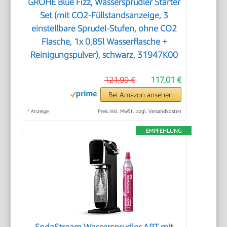
GROHE Blue Fizz, Wassersprudler Starter
Set (mit CO2-Füllstandsanzeige, 3
einstellbare Sprudel-Stufen, ohne CO2
Flasche, 1x 0,85l Wasserflasche +
Reinigungspulver), schwarz, 31947K00
121,99 €
117,01 €
Bei Amazon ansehen
*
Anzeige
Preis inkl. MwSt., zzgl. Versandkosten
EMPFEHLUNG