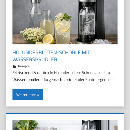
HOLUNDERBLÜTEN-SCHORLE MIT
WASSERSPRUDLER
29. März 2026
Marco
Rezepte
Erfrischend & natürlich: Holunderblüten-Schorle aus dem
Wassersprudler – fix gemacht, prickelnder Sommergenuss!
Weiterlesen