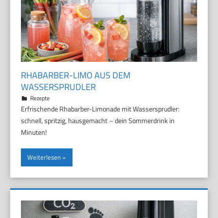
RHABARBER-LIMO AUS DEM
WASSERSPRUDLER
29. März 2026
Marco
Rezepte
Erfrischende Rhabarber-Limonade mit Wassersprudler:
schnell, spritzig, hausgemacht – dein Sommerdrink in
Minuten!
Weiterlesen