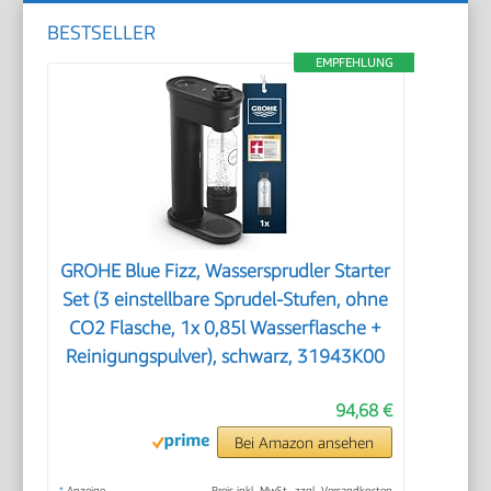
Beiträge
BESTSELLER
EMPFEHLUNG
GROHE Blue Fizz, Wassersprudler Starter
Set (3 einstellbare Sprudel-Stufen, ohne
CO2 Flasche, 1x 0,85l Wasserflasche +
Reinigungspulver), schwarz, 31943K00
94,68 €
Bei Amazon ansehen
*
Anzeige
Preis inkl. MwSt., zzgl. Versandkosten