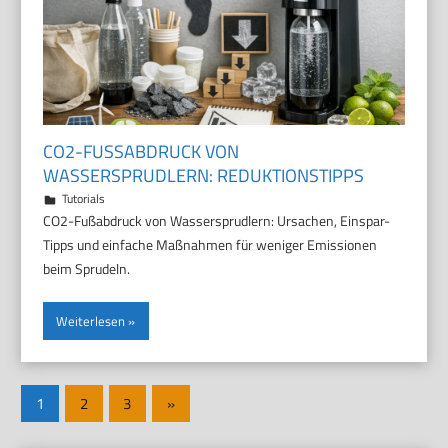
CO2-FUSSABDRUCK VON W
ASSERSPRUDLERN: REDUKTIONSTIPPS
29. März 2026
Marco
Tutorials
CO2-Fußabdruck von Wassersprudlern: Ursachen, Einspar-
Tipps und einfache Maßnahmen für weniger Emissionen
beim Sprudeln.
Weiterlesen
Seitennummerierung
Nächste
1
2
3
»
der
Beiträge