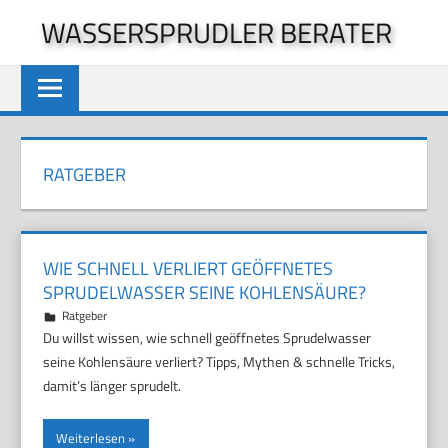
Zum
WASSERSPRUDLER BERATER
Inhalt
springen
RATGEBER
WIE SCHNELL VERLIERT GEÖFFNETES
SPRUDELWASSER SEINE KOHLENSÄURE?
31. März 2026
Marco
Ratgeber
Du willst wissen, wie schnell geöffnetes Sprudelwasser
seine Kohlensäure verliert? Tipps, Mythen & schnelle Tricks,
damit’s länger sprudelt.
Weiterlesen