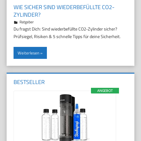
WIE SICHER SIND WIEDERBEFÜLLTE CO2-
ZYLINDER?
4. April 2026
Marco
Ratgeber
Du fragst Dich: Sind wiederbefüllte CO2‑Zylinder sicher?
Prüfsiegel, Risiken & 5 schnelle Tipps für deine Sicherheit.
Weiterlesen
BESTSELLER
ANGEBOT