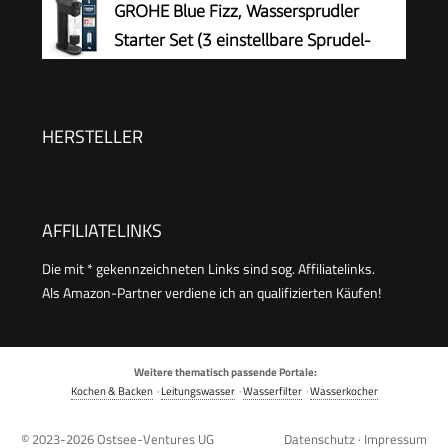
GROHE Blue Fizz, Wassersprudler
Flasche, Höhe 44cm, Schwarz, 44 cm
Starter Set (3 einstellbare Sprudel-
Stufen, ohne CO2 Flasche, 1x 0,85l
Wasserflasche + Reinigungspulver), schwarz,
31943K00
HERSTELLER
AFFILIATELINKS
Die mit * gekennzeichneten Links sind sog. Affiliatelinks.
Als Amazon-Partner verdiene ich an qualifizierten Käufen!
Weitere thematisch passende Portale:
Kochen & Backen
·
Leitungswasser
·
Wasserfilter
·
Wasserkocher
© 2023-2026
Ostsee-Ventures UG
Datenschutz
·
Impressum