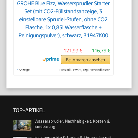
GROHE Blue Fizz, Wassersprudler Starter
Set (mit CO2-Füllstandsanzeige, 3
einstellbare Sprudel-Stufen, ohne CO2
Flasche, 1x 0,85l Wasserflasche +
Reinigungspulver), schwarz, 31947K00
121,99 €
116,79 €
Bei Amazon ansehen
*
Anzeige
Preis inkl. MwSt., zzgl. Versandkosten
TOP-ARTIKEL
Wassersprudler: Nachhaltigkeit, Kosten &
Einsparung
Hausgemachte Schorlen & Limonaden mit