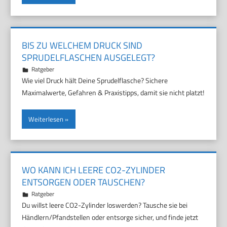
BIS ZU WELCHEM DRUCK SIND
SPRUDELFLASCHEN AUSGELEGT?
24. April 2026
Marco
Ratgeber
Wie viel Druck hält Deine Sprudelflasche? Sichere
Maximalwerte, Gefahren & Praxistipps, damit sie nicht platzt!
Weiterlesen
WO KANN ICH LEERE CO2-ZYLINDER
ENTSORGEN ODER TAUSCHEN?
20. April 2026
Marco
Ratgeber
Du willst leere CO2-Zylinder loswerden? Tausche sie bei
Händlern/Pfandstellen oder entsorge sicher, und finde jetzt