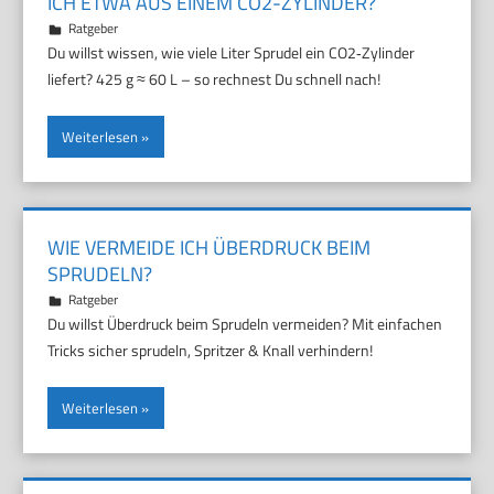
ICH ETWA AUS EINEM CO2-ZYLINDER?
12. April 2026
Marco
Ratgeber
Du willst wissen, wie viele Liter Sprudel ein CO2‑Zylinder
liefert? 425 g ≈ 60 L – so rechnest Du schnell nach!
Weiterlesen
WIE VERMEIDE ICH ÜBERDRUCK BEIM
SPRUDELN?
8. April 2026
Marco
Ratgeber
Du willst Überdruck beim Sprudeln vermeiden? Mit einfachen
Tricks sicher sprudeln, Spritzer & Knall verhindern!
Weiterlesen