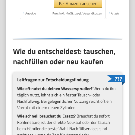
Reinigungspulver),
Bei Amazon ansehen
schwarz, 31947K00
*
Anzeige
Preis inkl. MwSt., zzgl. Versandkosten
*
Anzeige
Wie du entscheidest: tauschen,
nachfüllen oder neu kaufen
Leitfragen zur Entscheidungsfindung
Wie oft nutzt du deinen Wassersprudler?
Wenn du ihn
täglich nutzt, lohnt sich ein fester Tausch- oder
Nachfüllweg. Bei gelegentlicher Nutzung reicht oft ein
Vorrat mit einem neuen Zylinder.
Wie schnell brauchst du Ersatz?
Brauchst du sofort
Kohlensäure, ist der direkte Neukauf oder der Tausch
beim Händler die beste Wahl. Nachfüllservices sind
praktisch, wenn du Zeit für Versand oder