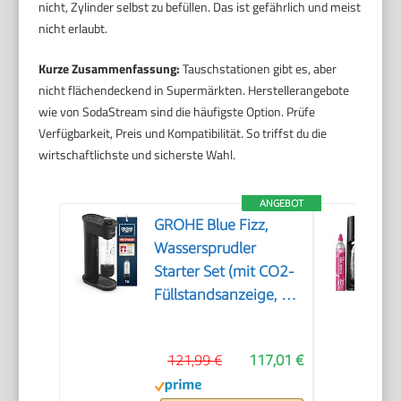
nicht, Zylinder selbst zu befüllen. Das ist gefährlich und meist
nicht erlaubt.
Kurze Zusammenfassung:
Tauschstationen gibt es, aber
nicht flächendeckend in Supermärkten. Herstellerangebote
wie von SodaStream sind die häufigste Option. Prüfe
Verfügbarkeit, Preis und Kompatibilität. So triffst du die
wirtschaftlichste und sicherste Wahl.
ANGEBOT
GROHE Blue Fizz,
Wassersprudler
Starter Set (mit CO2-
Füllstandsanzeige, 3
einstellbare Sprudel-
Stufen, ohne CO2
121,99 €
117,01 €
Flasche, 1x 0,85l
Wasserflasche +