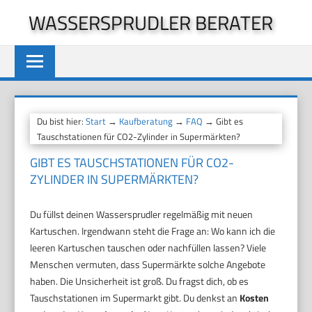
Zum
WASSERSPRUDLER BERATER
Inhalt
springen
Du bist hier:
Start
→
Kaufberatung
→
FAQ
→ Gibt es
Tauschstationen für CO2-Zylinder in Supermärkten?
GIBT ES TAUSCHSTATIONEN FÜR CO2-
ZYLINDER IN SUPERMÄRKTEN?
Du füllst deinen Wassersprudler regelmäßig mit neuen
Kartuschen. Irgendwann steht die Frage an: Wo kann ich die
leeren Kartuschen tauschen oder nachfüllen lassen? Viele
Menschen vermuten, dass Supermärkte solche Angebote
haben. Die Unsicherheit ist groß. Du fragst dich, ob es
Tauschstationen im Supermarkt gibt. Du denkst an
Kosten