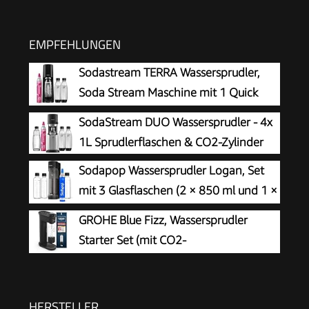
EMPFEHLUNGEN
Sodastream TERRA Wassersprudler,
Soda Stream Maschine mit 1 Quick
Connect 60L CO2-Zylinder, 2x 1L und
SodaStream DUO Wassersprudler - 4x
3x 1L spülmaschinengeeignete Kunststoff-
1L Sprudlerflaschen & CO2-Zylinder
Sprudlerflaschen, Höhe 44 cm, Schwarz
Sodapop Wassersprudler Logan, Set
mit 3 Glasflaschen (2 × 850 ml und 1 ×
600 ml) und 1 CO₂-Zylinder, Matt
GROHE Blue Fizz, Wassersprudler
Schwarz, Höhe 42,6 cm
Starter Set (mit CO2-
Füllstandsanzeige, 3 einstellbare
Sprudel-Stufen, ohne CO2 Flasche, 1x 0,85l
Wasserflasche + Reinigungspulver), schwarz,
HERSTELLER