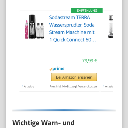
EMPFEHLUNG
Sodastream TERRA
Wassersprudler, Soda
Stream Maschine mit
1 Quick Connect 60L
CO2-Zylinder, 2x 1L
und 3x 1L
79,99 €
spülmaschinengeeignete
Kunststoff-
Sprudlerflaschen,
Bei Amazon ansehen
Höhe 44 cm, Schwarz
*
Anzeige
Preis inkl. MwSt., zzgl. Versandkosten
*
Anzeige
Wichtige Warn- und