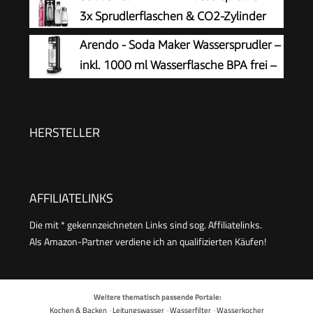
Schwarz, Höhe 42,6 cm
3x Sprudlerflaschen & CO2-Zylinder
Arendo - Soda Maker Wassersprudler –
inkl. 1000 ml Wasserflasche BPA frei –
fein dosierbar – Soda Streamer
kompatibel mit 60 l CO2 Zylindern
HERSTELLER
AFFILIATELINKS
Die mit * gekennzeichneten Links sind sog. Affiliatelinks.
Als Amazon-Partner verdiene ich an qualifizierten Käufen!
Weitere thematisch passende Portale:
Kochen & Backen
·
Leitungswasser
·
Wasserfilter
·
Wasserkocher