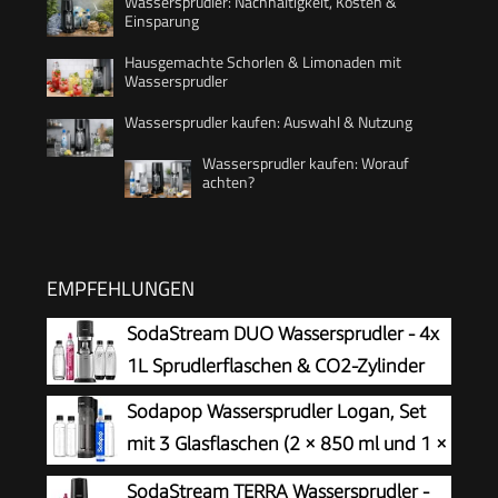
Wassersprudler: Nachhaltigkeit, Kosten &
Einsparung
Hausgemachte Schorlen & Limonaden mit
Wassersprudler
Wassersprudler kaufen: Auswahl & Nutzung
Wassersprudler kaufen: Worauf
achten?
EMPFEHLUNGEN
SodaStream DUO Wassersprudler - 4x
1L Sprudlerflaschen & CO2-Zylinder
Sodapop Wassersprudler Logan, Set
mit 3 Glasflaschen (2 × 850 ml und 1 ×
600 ml) und 1 CO₂-Zylinder, Matt
SodaStream TERRA Wassersprudler -