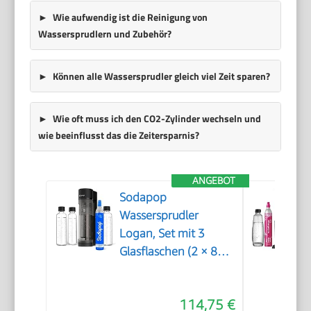
Wie aufwendig ist die Reinigung von
Wassersprudlern und Zubehör?
Können alle Wassersprudler gleich viel Zeit sparen?
Wie oft muss ich den CO2-Zylinder wechseln und
wie beeinflusst das die Zeitersparnis?
ANGEBOT
Sodapop
Wassersprudler
Logan, Set mit 3
Glasflaschen (2 × 850
ml und 1 × 600 ml)
und 1 CO₂-Zylinder,
114,75 €
Matt Schwarz, Höhe