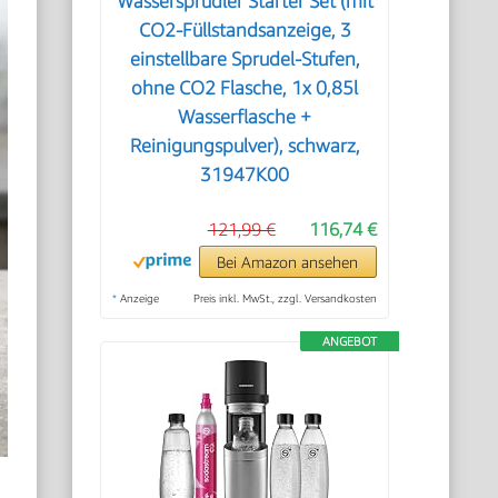
Wassersprudler Starter Set (mit
CO2-Füllstandsanzeige, 3
einstellbare Sprudel-Stufen,
ohne CO2 Flasche, 1x 0,85l
Wasserflasche +
Reinigungspulver), schwarz,
31947K00
121,99 €
116,74 €
Bei Amazon ansehen
*
Anzeige
Preis inkl. MwSt., zzgl. Versandkosten
ANGEBOT