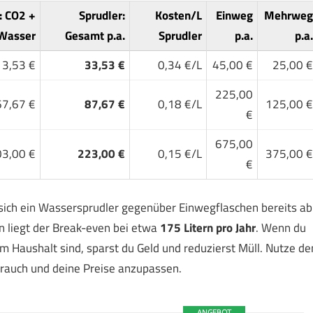
: CO2 +
Sprudler:
Kosten/L
Einweg
Mehrweg
Wasser
Gesamt p.a.
Sprudler
p.a.
p.a.
13,53 €
33,53 €
0,34 €/L
45,00 €
25,00 €
225,00
67,67 €
87,67 €
0,18 €/L
125,00 €
€
675,00
3,00 €
223,00 €
0,15 €/L
375,00 €
€
ich ein Wassersprudler gegenüber Einwegflaschen bereits ab
 liegt der Break-even bei etwa
175 Litern pro Jahr
. Wenn du
m Haushalt sind, sparst du Geld und reduzierst Müll. Nutze de
rauch und deine Preise anzupassen.
ANGEBOT