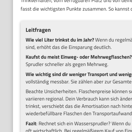
Trinkverhalten, vom verfügbaren Platz und von dein
fasst die wichtigsten Punkte zusammen. So kannst d
Leitfragen
Wie viel Liter trinkst du im Jahr?
Wenn du regelmäß
sind, erhöht das die Einsparung deutlich.
Kaufst du meist Einweg- oder Mehrwegflaschen?
Sprudler schneller als gegen Mehrweg.
Wie wichtig sind dir weniger Transport und weni
vollständig messbar. Sie zählen aber zur Gesamt
Beachte Unsicherheiten. Flaschenpreise können s
variieren regional. Dein Verbrauch kann sich ände
trinkst, verschiebt das die Amortisation nach hint
wiederbefüllbare Flaschen den Transportaufwand.
Fazit
: Rechnet sich ein Wassersprudler? Wenn du de
oft wirtschaftlich. Bei regelmäßigem Kauf von Ei