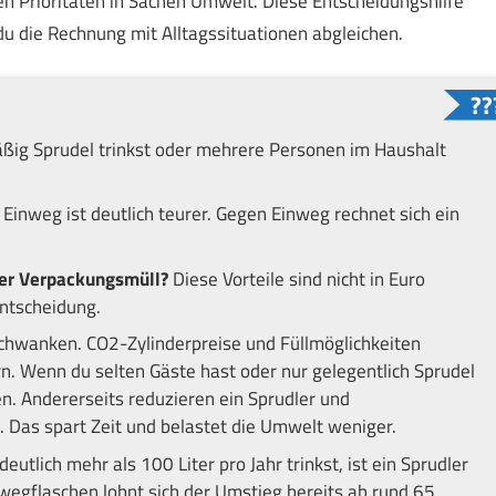
en Prioritäten in Sachen Umwelt. Diese Entscheidungshilfe
u die Rechnung mit Alltagssituationen abgleichen.
ig Sprudel trinkst oder mehrere Personen im Haushalt
Einweg ist deutlich teurer. Gegen Einweg rechnet sich ein
ger Verpackungsmüll?
Diese Vorteile sind nicht in Euro
entscheidung.
chwanken. CO2-Zylinderpreise und Füllmöglichkeiten
rn. Wenn du selten Gäste hast oder nur gelegentlich Sprudel
en. Andererseits reduzieren ein Sprudler und
 Das spart Zeit und belastet die Umwelt weniger.
utlich mehr als 100 Liter pro Jahr trinkst, ist ein Sprudler
nwegflaschen lohnt sich der Umstieg bereits ab rund 65