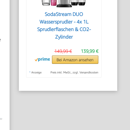
SodaStream DUO
Wassersprudler - 4x 1L
Sprudlerflaschen & CO2-
Zylinder
e
149,99 €
139,99 €
Bei Amazon ansehen
*
Anzeige
Preis inkl. MwSt., zzgl. Versandkosten