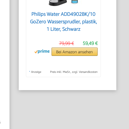
Philips Water ADD4902BK/10
GoZero Wassersprudler, plastik,
1 Liter, Schwarz
79,99 €
59,49 €
Bei Amazon ansehen
*
Anzeige
Preis inkl. MwSt., zzgl. Versandkosten
s