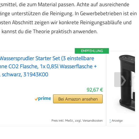
gsmittel, die zum Material passen. Achte auf ausreichende
änge unterstützen die Reinigung. In Gewerbebetrieben ist ein
chsten Abschnitt zeigen wir konkrete Reinigungsabläufe und
 kannst du die Theorie praktisch anwenden.
EMPFEHLUNG
assersprudler Starter Set (3 einstellbare
hne CO2 Flasche, 1x 0,85l Wasserflasche +
), schwarz, 31943K00
❯
92,67 €
Bei Amazon ansehen
Preis inkl. MwSt., zzgl. Versandkosten
*
Anzeige