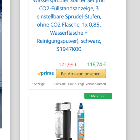
Wassersprudler Starter Set (mit
CO2-Füllstandsanzeige, 3
einstellbare Sprudel-Stufen,
ohne CO2 Flasche, 1x 0,85l
Wasserflasche +
Reinigungspulver), schwarz,
31947K00
121,99 €
116,74 €
Bei Amazon ansehen
*
Anzeige
Preis inkl. MwSt., zzgl. Versandkosten
ANGEBOT