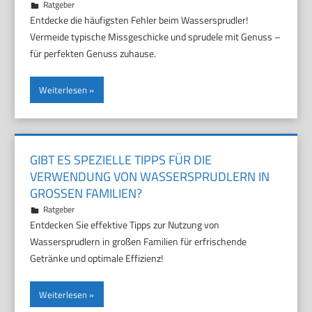
22. Oktober 2025
Marco
Ratgeber
Entdecke die häufigsten Fehler beim Wassersprudler!
Vermeide typische Missgeschicke und sprudele mit Genuss –
für perfekten Genuss zuhause.
Weiterlesen
GIBT ES SPEZIELLE TIPPS FÜR DIE
VERWENDUNG VON WASSERSPRUDLERN IN
GROSSEN FAMILIEN?
18. Oktober 2025
Marco
Ratgeber
Entdecken Sie effektive Tipps zur Nutzung von
Wassersprudlern in großen Familien für erfrischende
Getränke und optimale Effizienz!
Weiterlesen