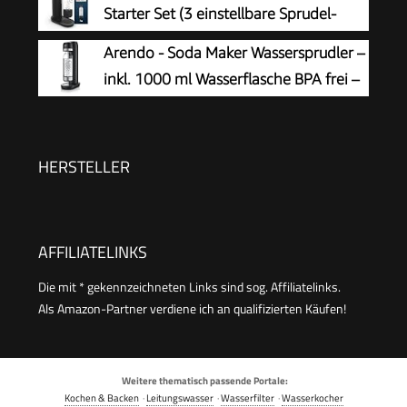
Starter Set (3 einstellbare Sprudel-
Stufen, ohne CO2 Flasche, 1x 0,85l
Arendo - Soda Maker Wassersprudler –
Wasserflasche + Reinigungspulver), schwarz,
inkl. 1000 ml Wasserflasche BPA frei –
31943K00
fein dosierbar – Soda Streamer
kompatibel mit 60 l CO2 Zylindern
HERSTELLER
AFFILIATELINKS
Die mit * gekennzeichneten Links sind sog. Affiliatelinks.
Als Amazon-Partner verdiene ich an qualifizierten Käufen!
Weitere thematisch passende Portale:
Kochen & Backen
·
Leitungswasser
·
Wasserfilter
·
Wasserkocher