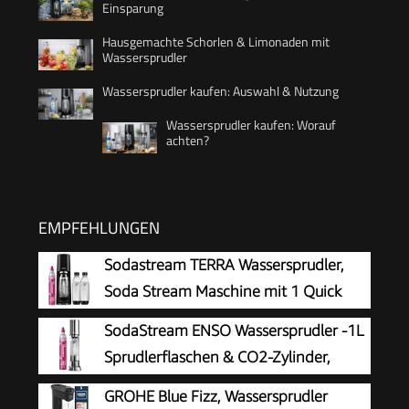
Einsparung
Hausgemachte Schorlen & Limonaden mit
Wassersprudler
Wassersprudler kaufen: Auswahl & Nutzung
Wassersprudler kaufen: Worauf
achten?
EMPFEHLUNGEN
Sodastream TERRA Wassersprudler,
Soda Stream Maschine mit 1 Quick
Connect 60L CO2-Zylinder, 2x 1L und
SodaStream ENSO Wassersprudler -1L
3x 1L spülmaschinengeeignete Kunststoff-
Sprudlerflaschen & CO2-Zylinder,
Sprudlerflaschen, Höhe 44 cm, Schwarz
Silber
GROHE Blue Fizz, Wassersprudler