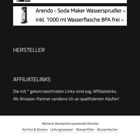
Connect 60L CO2-Zylinder, 2x 1L und
Arendo - Soda Maker Wassersprudler –
3x 1L spülmaschinengeeignete Kunststoff-
inkl. 1000 ml Wasserflasche BPA frei –
Sprudlerflaschen, Höhe 44 cm, Schwarz
fein dosierbar – Soda Streamer
kompatibel mit 60 l CO2 Zylindern
HERSTELLER
AFFILIATELINKS
Die mit * gekennzeichneten Links sind sog. Affiliatelinks.
Als Amazon-Partner verdiene ich an qualifizierten Käufen!
Weitere thematisch passende Portale:
Kochen & Backen
·
Leitungswasser
·
Wasserfilter
·
Wasserkocher