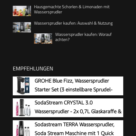
Hausgemachte Schorlen & Limonaden mit
Wassersprudler
Wassersprudler kaufen: Auswahl & Nutzung
Wassersprudler kaufen: Worauf
achten?
EMPFEHLUNGEN
GROHE Blue Fizz, Wassersprudler
Starter Set (3 einstellbare Sprudel-
Stufen, ohne CO2 Flasche, 1x 0,85l
SodaStream CRYSTAL 3.0
Wasserflasche + Reinigungspulver), schwarz,
Wassersprudler - 2x 0,7L Glaskaraffe &
31943K00
CO2-Zylinder
Sodastream TERRA Wassersprudler,
Soda Stream Maschine mit 1 Quick