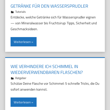
GETRÄNKE FÜR DEN WASSERSPRUDLER
12. Juli 2026
Marco
Tutorials
Entdecke, welche Getränke sich für Wassersprudler eignen
— von Mineralwasser bis Fruchtsirup: Tipps, Sicherheit und
Geschmacksideen.
Weiterlesen
WIE VERHINDERE ICH SCHIMMEL IN
WIEDERVERWENDBAREN FLASCHEN?
7. Juli 2026
Marco
Ratgeber
Schütze Deine Flasche vor Schimmel: 5 schnelle Tricks, die Du
sofort anwenden kannst.
Weiterlesen