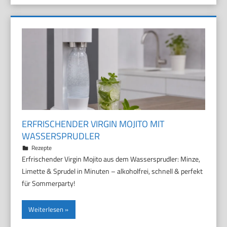
ERFRISCHENDER VIRGIN MOJITO MIT
WASSERSPRUDLER
5. Juli 2026
Marco
Rezepte
Erfrischender Virgin Mojito aus dem Wassersprudler: Minze,
Limette & Sprudel in Minuten – alkoholfrei, schnell & perfekt
für Sommerparty!
Weiterlesen