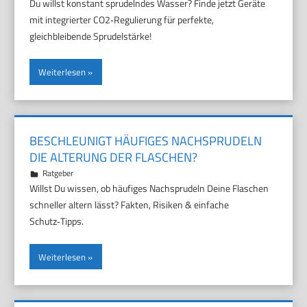
Du willst konstant sprudelndes Wasser? Finde jetzt Geräte
mit integrierter CO2‑Regulierung für perfekte,
gleichbleibende Sprudelstärke!
Weiterlesen
BESCHLEUNIGT HÄUFIGES NACHSPRUDELN
DIE ALTERUNG DER FLASCHEN?
17. Juli 2026
Marco
Ratgeber
Willst Du wissen, ob häufiges Nachsprudeln Deine Flaschen
schneller altern lässt? Fakten, Risiken & einfache
Schutz‑Tipps.
Weiterlesen