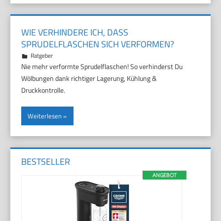
WIE VERHINDERE ICH, DASS
SPRUDELFLASCHEN SICH VERFORMEN?
3. Juli 2026
Marco
Ratgeber
Nie mehr verformte Sprudelflaschen! So verhinderst Du
Wölbungen dank richtiger Lagerung, Kühlung &
Druckkontrolle.
Weiterlesen
BESTSELLER
ANGEBOT