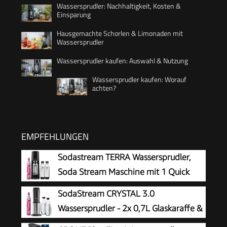
Wassersprudler: Nachhaltigkeit, Kosten &
Einsparung
Hausgemachte Schorlen & Limonaden mit
Wassersprudler
Wassersprudler kaufen: Auswahl & Nutzung
Wassersprudler kaufen: Worauf
achten?
EMPFEHLUNGEN
Sodastream TERRA Wassersprudler,
Soda Stream Maschine mit 1 Quick
Connect 60L CO2-Zylinder, 2x 1L und
SodaStream CRYSTAL 3.0
3x 1L spülmaschinengeeignete Kunststoff-
Wassersprudler - 2x 0,7L Glaskaraffe &
Sprudlerflaschen, Höhe 44 cm, Schwarz
CO2-Zylinder