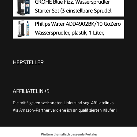
GROHE Blue Fizz, Wassersprudler
Starter Set (3 einstellbare Sprudel-
Stufen, ohne CO2 Flasche, 1x 0,85l
Philips Water ADD4902BK/10 GoZero
Wasserflasche + Reinigungspulver), schwarz,
Wassersprudler, plastik, 1 Liter,
31943K00
Schwarz
HERSTELLER
AFFILIATELINKS
Die mit * gekennzeichneten Links sind sog. Affiliatelinks.
Als Amazon-Partner verdiene ich an qualifizierten Käufen!
Weitere thematisch passende Portale: