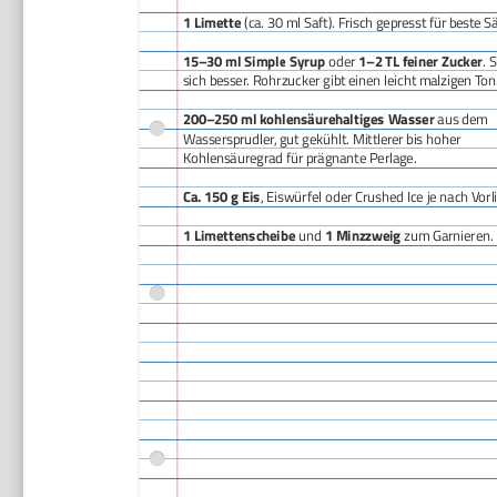
1 Limette
(ca. 30 ml Saft). Frisch gepresst für beste S
15–30 ml Simple Syrup
oder
1–2 TL feiner Zucker
. 
sich besser. Rohrzucker gibt einen leicht malzigen Ton
200–250 ml kohlensäurehaltiges Wasser
aus dem
Wassersprudler, gut gekühlt. Mittlerer bis hoher
Kohlensäuregrad für prägnante Perlage.
Ca. 150 g Eis
, Eiswürfel oder Crushed Ice je nach Vorl
1 Limettenscheibe
und
1 Minzzweig
zum Garnieren.