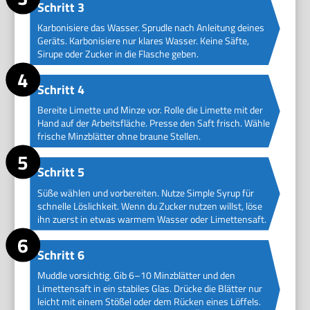
Schritt 3
Karbonisiere das Wasser. Sprudle nach Anleitung deines
Geräts. Karbonisiere nur klares Wasser. Keine Säfte,
Sirupe oder Zucker in die Flasche geben.
Schritt 4
Bereite Limette und Minze vor. Rolle die Limette mit der
Hand auf der Arbeitsfläche. Presse den Saft frisch. Wähle
frische Minzblätter ohne braune Stellen.
Schritt 5
Süße wählen und vorbereiten. Nutze Simple Syrup für
schnelle Löslichkeit. Wenn du Zucker nutzen willst, löse
ihn zuerst in etwas warmem Wasser oder Limettensaft.
Schritt 6
Muddle vorsichtig. Gib 6–10 Minzblätter und den
Limettensaft in ein stabiles Glas. Drücke die Blätter nur
leicht mit einem Stößel oder dem Rücken eines Löffels.