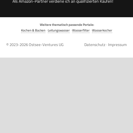
Als Amazon-Partner verdiene ich an qualifizierten Käufen!
Weitere thematisch passende Portale:
Kochen & Backen
·
Leitungswasser
·
Wasserfilter
·
Wasserkocher
© 2023-2026
Ostsee-Ventures UG
Datenschutz
·
Impressum