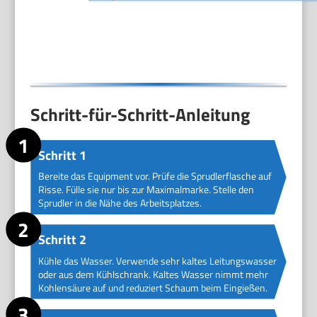
Schritt-für-Schritt-Anleitung
Schritt 1
Bereite das Equipment vor. Prüfe die Sprudlerflasche auf
Risse. Fülle sie nur bis zur Maximalmarke. Stelle den
Sprudler in die Nähe des Arbeitsplatzes.
Schritt 2
Kühle das Wasser. Verwende sehr kaltes Leitungswasser
oder aus dem Kühlschrank. Kaltes Wasser nimmt mehr
Kohlensäure auf und reduziert Schaum beim Eingießen.