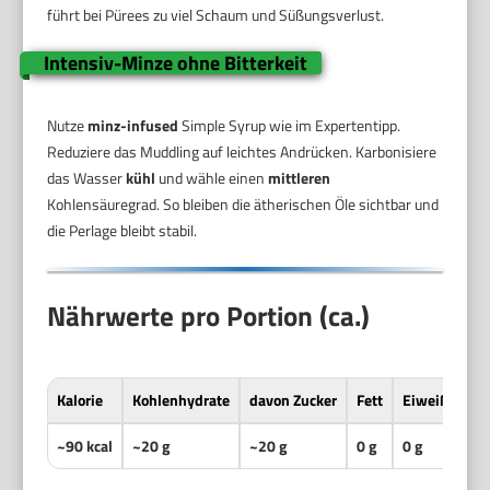
führt bei Pürees zu viel Schaum und Süßungsverlust.
Intensiv-Minze ohne Bitterkeit
Nutze
minz-infused
Simple Syrup wie im Expertentipp.
Reduziere das Muddling auf leichtes Andrücken. Karbonisiere
das Wasser
kühl
und wähle einen
mittleren
Kohlensäuregrad. So bleiben die ätherischen Öle sichtbar und
die Perlage bleibt stabil.
Nährwerte pro Portion (ca.)
Kalorie
Kohlenhydrate
davon Zucker
Fett
Eiweiß
Na
~90 kcal
~20 g
~20 g
0 g
0 g
~5