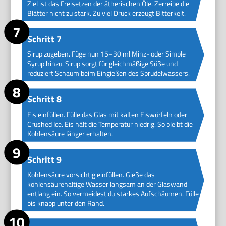
Ziel ist das Freisetzen der ätherischen Öle. Zerreibe die
Blätter nicht zu stark. Zu viel Druck erzeugt Bitterkeit.
Schritt 7
Sirup zugeben. Füge nun 15–30 ml Minz- oder Simple
Syrup hinzu. Sirup sorgt für gleichmäßige Süße und
reduziert Schaum beim Eingießen des Sprudelwassers.
Schritt 8
Eis einfüllen. Fülle das Glas mit kalten Eiswürfeln oder
Crushed Ice. Eis hält die Temperatur niedrig. So bleibt die
Kohlensäure länger erhalten.
Schritt 9
Kohlensäure vorsichtig einfüllen. Gieße das
kohlensäurehaltige Wasser langsam an der Glaswand
entlang ein. So vermeidest du starkes Aufschäumen. Fülle
bis knapp unter den Rand.