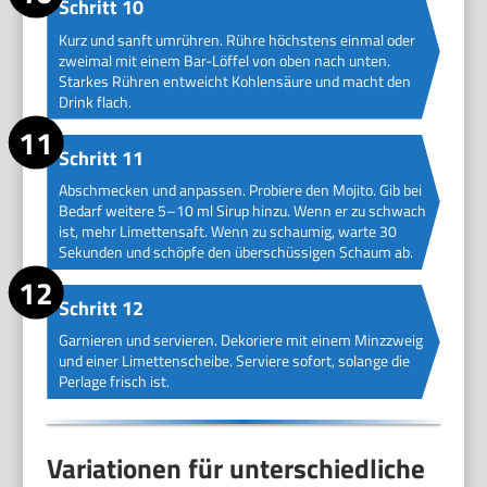
Schritt 10
Kurz und sanft umrühren. Rühre höchstens einmal oder
zweimal mit einem Bar-Löffel von oben nach unten.
Starkes Rühren entweicht Kohlensäure und macht den
Drink flach.
Schritt 11
Abschmecken und anpassen. Probiere den Mojito. Gib bei
Bedarf weitere 5–10 ml Sirup hinzu. Wenn er zu schwach
ist, mehr Limettensaft. Wenn zu schaumig, warte 30
Sekunden und schöpfe den überschüssigen Schaum ab.
Schritt 12
Garnieren und servieren. Dekoriere mit einem Minzzweig
und einer Limettenscheibe. Serviere sofort, solange die
Perlage frisch ist.
Variationen für unterschiedliche