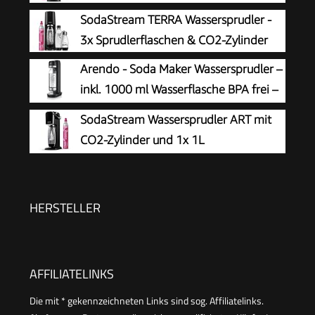
SodaStream TERRA Wassersprudler -
3x Sprudlerflaschen & CO2-Zylinder
Arendo - Soda Maker Wassersprudler –
inkl. 1000 ml Wasserflasche BPA frei –
fein dosierbar – Soda Streamer
SodaStream Wassersprudler ART mit
kompatibel mit 60 l CO2 Zylindern
CO2-Zylinder und 1x 1L
spülmaschinenfeste Kunststoff-
Flasche, Höhe 44cm, Schwarz, 44 cm
HERSTELLER
AFFILIATELINKS
Die mit * gekennzeichneten Links sind sog. Affiliatelinks.