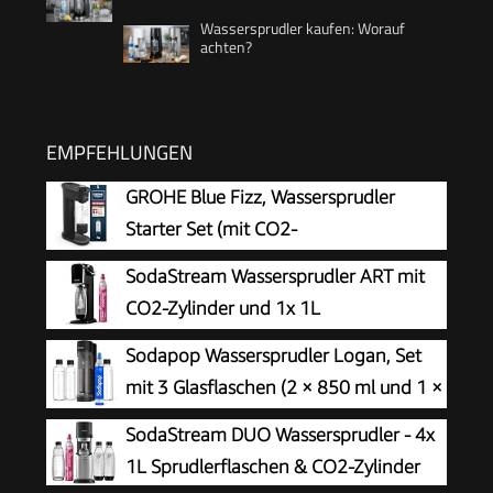
Wassersprudler kaufen: Worauf
achten?
EMPFEHLUNGEN
GROHE Blue Fizz, Wassersprudler
Starter Set (mit CO2-
Füllstandsanzeige, 3 einstellbare
SodaStream Wassersprudler ART mit
Sprudel-Stufen, ohne CO2 Flasche, 1x 0,85l
CO2-Zylinder und 1x 1L
Wasserflasche + Reinigungspulver), schwarz,
spülmaschinenfeste Kunststoff-
Sodapop Wassersprudler Logan, Set
31947K00
Flasche, Höhe 44cm, Schwarz, 44 cm
mit 3 Glasflaschen (2 × 850 ml und 1 ×
600 ml) und 1 CO₂-Zylinder, Matt
SodaStream DUO Wassersprudler - 4x
Schwarz, Höhe 42,6 cm
1L Sprudlerflaschen & CO2-Zylinder