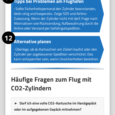
Tipps bei Problemen am Flughafen
: Sollte Sicherheitspersonal den Zylinder beanstanden,
bleib ruhig und kooperativ. Zeige SDS und Airline-
Zulassung. Wenn der Zylinder nicht mit darf, frage nach
Alternativen wie Rücksendung, Aufbewahrung durch die
Airline oder Versand per Gefahrgutspedition.
Alternative planen
: Überlege, ob du Kartuschen am Zielort kaufst oder den
Zylinder per zugelassener Spedition verschickst. Das
kann entspannter sein, wenn Unsicherheiten bestehen.
Häufige Fragen zum Flug mit
CO2-Zylindern
Darf ich eine volle CO2-Kartusche im Handgepäck
oder im aufgegebenen Gepäck mitnehmen?