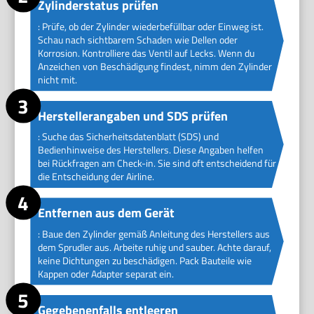
Zylinderstatus prüfen
: Prüfe, ob der Zylinder wiederbefüllbar oder Einweg ist.
Schau nach sichtbarem Schaden wie Dellen oder
Korrosion. Kontrolliere das Ventil auf Lecks. Wenn du
Anzeichen von Beschädigung findest, nimm den Zylinder
nicht mit.
Herstellerangaben und SDS prüfen
: Suche das Sicherheitsdatenblatt (SDS) und
Bedienhinweise des Herstellers. Diese Angaben helfen
bei Rückfragen am Check-in. Sie sind oft entscheidend für
die Entscheidung der Airline.
Entfernen aus dem Gerät
: Baue den Zylinder gemäß Anleitung des Herstellers aus
dem Sprudler aus. Arbeite ruhig und sauber. Achte darauf,
keine Dichtungen zu beschädigen. Pack Bauteile wie
Kappen oder Adapter separat ein.
Gegebenenfalls entleeren