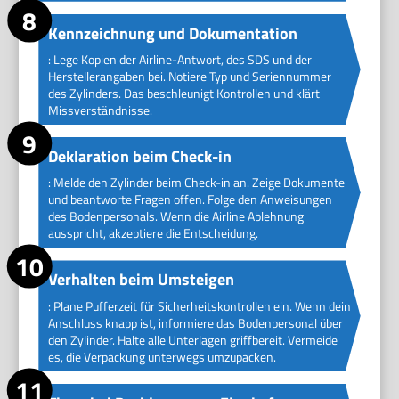
Kennzeichnung und Dokumentation
: Lege Kopien der Airline-Antwort, des SDS und der
Herstellerangaben bei. Notiere Typ und Seriennummer
des Zylinders. Das beschleunigt Kontrollen und klärt
Missverständnisse.
Deklaration beim Check-in
: Melde den Zylinder beim Check-in an. Zeige Dokumente
und beantworte Fragen offen. Folge den Anweisungen
des Bodenpersonals. Wenn die Airline Ablehnung
ausspricht, akzeptiere die Entscheidung.
Verhalten beim Umsteigen
: Plane Pufferzeit für Sicherheitskontrollen ein. Wenn dein
Anschluss knapp ist, informiere das Bodenpersonal über
den Zylinder. Halte alle Unterlagen griffbereit. Vermeide
es, die Verpackung unterwegs umzupacken.