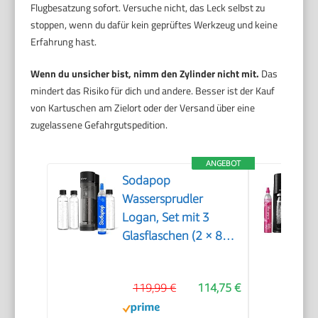
Flugbesatzung sofort. Versuche nicht, das Leck selbst zu
stoppen, wenn du dafür kein geprüftes Werkzeug und keine
Erfahrung hast.
Wenn du unsicher bist, nimm den Zylinder nicht mit.
Das
mindert das Risiko für dich und andere. Besser ist der Kauf
von Kartuschen am Zielort oder der Versand über eine
zugelassene Gefahrgutspedition.
ANGEBOT
Sodapop
Wassersprudler
Logan, Set mit 3
Glasflaschen (2 × 850
ml und 1 × 600 ml)
und 1 CO₂-Zylinder,
119,99 €
114,75 €
Matt Schwarz, Höhe
42,6 cm