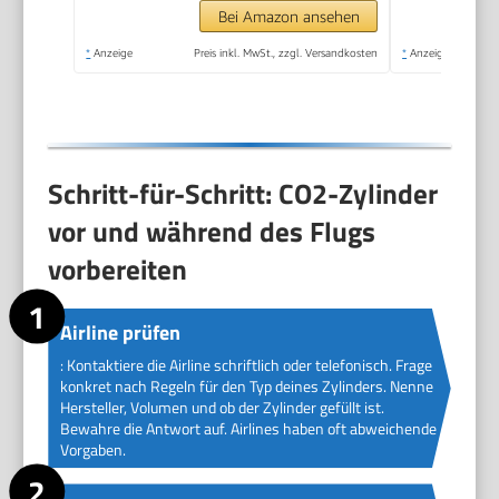
Bei Amazon ansehen
*
Anzeige
Preis inkl. MwSt., zzgl. Versandkosten
*
Anzeige
Schritt-für-Schritt: CO2-Zylinder
vor und während des Flugs
vorbereiten
Airline prüfen
: Kontaktiere die Airline schriftlich oder telefonisch. Frage
konkret nach Regeln für den Typ deines Zylinders. Nenne
Hersteller, Volumen und ob der Zylinder gefüllt ist.
Bewahre die Antwort auf. Airlines haben oft abweichende
Vorgaben.