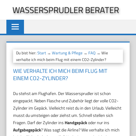
Zum
WASSERSPRUDLER BERATER
Inhalt
springen
Du bist hier:
Start
→
Wartung & Pflege
→
FAQ
→ Wie
verhalte ich mich beim Flug mit einem CO2-Zylinder?
WIE VERHALTE ICH MICH BEIM FLUG MIT
EINEM CO2-ZYLINDER?
Du stehst am Flughafen. Der Wassersprudler ist schon
eingepackt. Neben Flasche und Zubehör liegt der volle CO2-
Zylinder im Gepäck. Vielleicht reist du in den Urlaub. Vielleicht
musst du umsteigen oder ziehst um. Schnell stellen sich
Fragen. Darf der Zylinder ins
Handgepäck
oder nur ins
Aufgabegepäck
? Was sagt die Airline? Wie verhalte ich mich