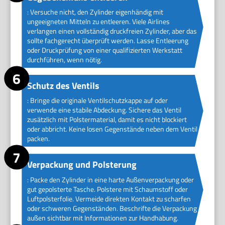
: Versuche nicht, den Zylinder eigenhändig mit
ungeeigneten Mitteln zu entleeren. Viele Airlines
verlangen einen vollständig druckfreien Zylinder, aber das
sollte fachgerecht überprüft werden. Lasse Entleerung
oder Druckprüfung von einer qualifizierten Werkstatt
durchführen, wenn nötig.
Schutz des Ventils
: Bringe die originale Ventilschutzkappe auf oder
verwende eine stabile Abdeckung. Sichere das Ventil
zusätzlich mit Polstermaterial, damit es nicht blockiert
oder abbricht. Keine losen Gegenstände neben dem Ventil
packen.
Verpackung und Polsterung
: Packe den Zylinder in eine harte Außenverpackung oder
gut gepolsterte Tasche. Polstere mit Schaumstoff oder
Luftpolsterfolie. Vermeide direkten Kontakt zu scharfen
oder schweren Gegenständen. Beschrifte die Verpackung
außen sichtbar mit Informationen zur Handhabung.