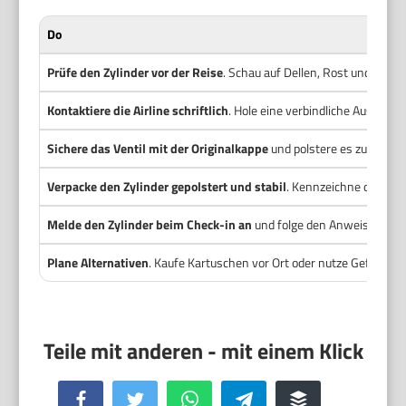
Do
Prüfe den Zylinder vor der Reise
. Schau auf Dellen, Rost und das Ve
Kontaktiere die Airline schriftlich
. Hole eine verbindliche Auskunft
Sichere das Ventil mit der Originalkappe
und polstere es zusätzlich
Verpacke den Zylinder gepolstert und stabil
. Kennzeichne die Ver
Melde den Zylinder beim Check-in an
und folge den Anweisungen 
Plane Alternativen
. Kaufe Kartuschen vor Ort oder nutze Gefahrgut
Facebook
Twitter
WhatsApp
Telegram
Buffer