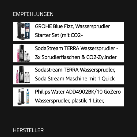
EMPFEHLUNGEN
GROHE Blue Fizz, Wassersprudler
Starter Set (mit CO2-
Füllstandsanzeige, 3 einstellbare
SodaStream TERRA Wassersprudler -
Sprudel-Stufen, ohne CO2 Flasche, 1x 0,85l
3x Sprudlerflaschen & CO2-Zylinder
Wasserflasche + Reinigungspulver), schwarz,
Sodastream TERRA Wassersprudler,
31947K00
Soda Stream Maschine mit 1 Quick
Connect 60L CO2-Zylinder, 2x 1L und
Philips Water ADD4902BK/10 GoZero
3x 1L spülmaschinengeeignete Kunststoff-
Wassersprudler, plastik, 1 Liter,
Sprudlerflaschen, Höhe 44 cm, Schwarz
Schwarz
HERSTELLER