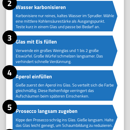
Wasser karbonisieren
Karbonisiere nur reines, kaltes Wasser im Sprudler. Wähle
eine mittlere Kohlensäurestärke als Ausgangspunkt.
Teste kurz in einem Glas und passe bei Bedarf an.
Glas mit Eis füllen
Verwende ein großes Weinglas und 1 bis 2 große
Eiswürfel. Große Würfel schmelzen langsamer. Das
verhindert schnelle Verdünnung.
Aperol einfüllen
Gieße zuerst den Aperol ins Glas. So verteilt sich die Farbe
gleichmäßig. Diese Reihenfolge verringert das
Aufschäumen beim späteren Einschenken.
Prosecco langsam zugeben
Kippe den Prosecco schräg ins Glas. Gieße langsam. Halte
das Glas leicht geneigt, um Schaumbildung zu reduzieren.