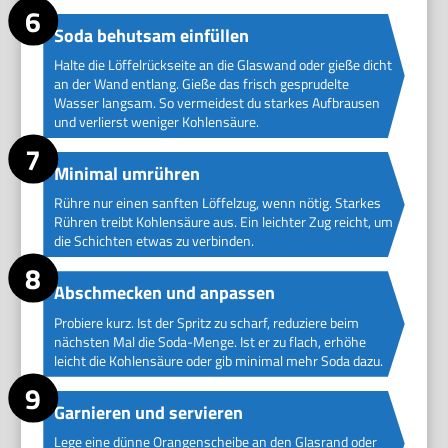
Soda behutsam einfüllen
Halte die Löffelrückseite an die Glaswand oder gieße dicht
an der Wand entlang. Gieße das frisch gesprudelte
Wasser langsam. So vermeidest du starkes Aufbrausen
und verlierst weniger Kohlensäure.
Minimal umrühren
Rühre nur einen sanften Löffelzug, wenn nötig. Starkes
Rühren treibt Kohlensäure aus. Ein leichter Zug reicht, um
die Schichten etwas zu verbinden.
Abschmecken und anpassen
Probiere kurz. Ist der Spritz zu scharf, reduziere beim
nächsten Mal die Soda-Menge. Ist er zu flach, erhöhe
leicht die Kohlensäure oder gib minimal mehr Soda dazu.
Garnieren und servieren
Lege eine dünne Orangenscheibe an den Glasrand oder