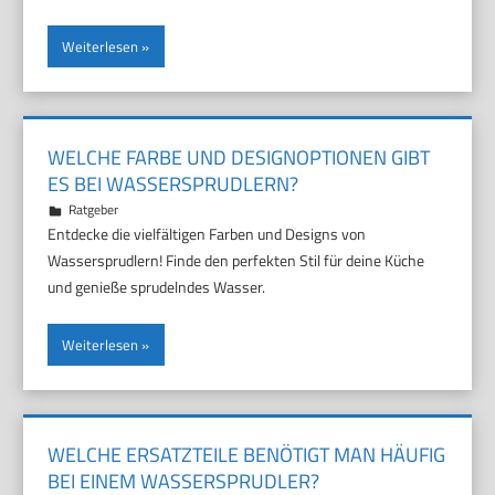
Weiterlesen
WELCHE FARBE UND DESIGNOPTIONEN GIBT
ES BEI WASSERSPRUDLERN?
6. März 2025
Marco
Ratgeber
Entdecke die vielfältigen Farben und Designs von
Wassersprudlern! Finde den perfekten Stil für deine Küche
und genieße sprudelndes Wasser.
Weiterlesen
WELCHE ERSATZTEILE BENÖTIGT MAN HÄUFIG
BEI EINEM WASSERSPRUDLER?