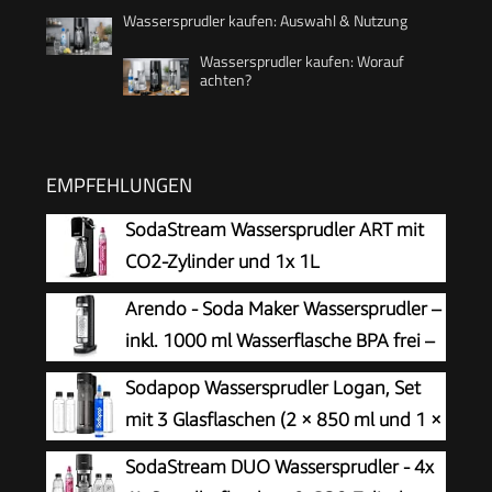
Wassersprudler kaufen: Auswahl & Nutzung
Wassersprudler kaufen: Worauf
achten?
EMPFEHLUNGEN
SodaStream Wassersprudler ART mit
CO2-Zylinder und 1x 1L
spülmaschinenfeste Kunststoff-
Arendo - Soda Maker Wassersprudler –
Flasche, Höhe 44cm, Schwarz, 44 cm
inkl. 1000 ml Wasserflasche BPA frei –
fein dosierbar – Soda Streamer
Sodapop Wassersprudler Logan, Set
kompatibel mit 60 l CO2 Zylindern
mit 3 Glasflaschen (2 × 850 ml und 1 ×
600 ml) und 1 CO₂-Zylinder, Matt
SodaStream DUO Wassersprudler - 4x
Schwarz, Höhe 42,6 cm