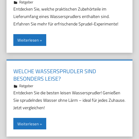
21. März 2025
Marco
Ratgeber
Entdecken Sie, welche praktischen Zubehörteile im
Lieferumfang eines Wassersprudlers enthalten sind.
Erfahren Sie mehr für erfrischende Sprudel-Experimente!
Weiterlesen
WELCHE WASSERSPRUDLER SIND
BESONDERS LEISE?
17. März 2025
Marco
Ratgeber
Entdecken Sie die besten leisen Wassersprudler! Genießen
Sie sprudelndes Wasser ohne Lärm – ideal für jedes Zuhause.
Jetzt vergleichen!
Weiterlesen