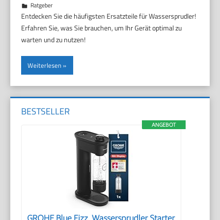
2. März 2025
Marco
Ratgeber
Entdecken Sie die häufigsten Ersatzteile für Wassersprudler!
Erfahren Sie, was Sie brauchen, um Ihr Gerät optimal zu
warten und zu nutzen!
Weiterlesen
BESTSELLER
ANGEBOT
GROHE Blue Fizz, Wassersprudler Starter