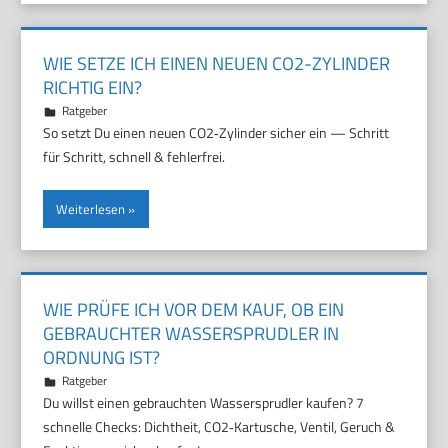
WIE SETZE ICH EINEN NEUEN CO2-ZYLINDER
RICHTIG EIN?
25. Juni 2026
Marco
Ratgeber
So setzt Du einen neuen CO2‑Zylinder sicher ein — Schritt
für Schritt, schnell & fehlerfrei.
Weiterlesen
WIE PRÜFE ICH VOR DEM KAUF, OB EIN
GEBRAUCHTER WASSERSPRUDLER IN
ORDNUNG IST?
21. Juni 2026
Marco
Ratgeber
Du willst einen gebrauchten Wassersprudler kaufen? 7
schnelle Checks: Dichtheit, CO2‑Kartusche, Ventil, Geruch &