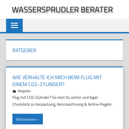
Zum
WASSERSPRUDLER BERATER
Inhalt
springen
RATGEBER
WIE VERHALTE ICH MICH BEIM FLUG MIT
EINEM CO2-ZYLINDER?
29. Juni 2026
Marco
Ratgeber
Flug mit CO2‑Zylinder? So reist Du sicher und legal:
Checkliste zu Verpackung, Kennzeichnung & Airline‑Regeln.
Weiterlesen