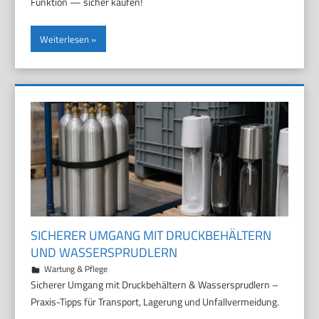
Funktion — sicher kaufen!
Weiterlesen
SICHERER UMGANG MIT DRUCKBEHÄLTERN
UND WASSERSPRUDLERN
21. Juni 2026
Marco
Wartung & Pflege
Sicherer Umgang mit Druckbehältern & Wassersprudlern –
Praxis-Tipps für Transport, Lagerung und Unfallvermeidung.