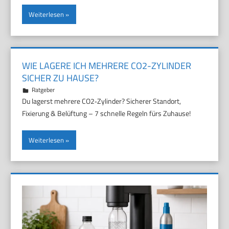
Weiterlesen
WIE LAGERE ICH MEHRERE CO2-ZYLINDER
SICHER ZU HAUSE?
17. Juni 2026
Marco
Ratgeber
Du lagerst mehrere CO2‑Zylinder? Sicherer Standort,
Fixierung & Belüftung – 7 schnelle Regeln fürs Zuhause!
Weiterlesen