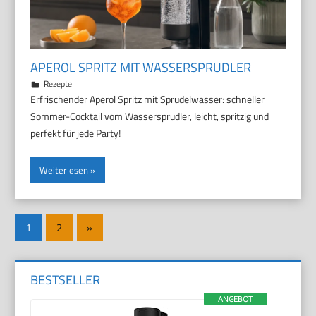
APEROL SPRITZ MIT WASSERSPRUDLER
7. Juni 2026
Marco
Rezepte
Erfrischender Aperol Spritz mit Sprudelwasser: schneller
Sommer-Cocktail vom Wassersprudler, leicht, spritzig und
perfekt für jede Party!
Weiterlesen
Seitennummerierung
Nächste
1
2
»
der
Beiträge
Beiträge
BESTSELLER
ANGEBOT