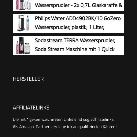
Flasche, Höhe 44cm, Schwarz, 44 cm
Wassersprudler - 2x 0,7L Glaskaraffe &
CO2-Zylinder
Philips Water ADD4902BK/10 GoZero
Wassersprudler, plastik, 1 Liter,
Schwarz
Sodastream TERRA Wassersprudler,
Soda Stream Maschine mit 1 Quick
Connect 60L CO2-Zylinder, 2x 1L und
3x 1L spülmaschinengeeignete Kunststoff-
Sprudlerflaschen, Höhe 44 cm, Schwarz
HERSTELLER
AFFILIATELINKS
Die mit * gekennzeichneten Links sind sog. Affiliatelinks.
Als Amazon-Partner verdiene ich an qualifizierten Käufen!